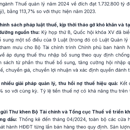
ngành Thuế quản lý năm 2024 về đích đạt 1.732.800 tỷ đ
ỷ), bằng 113,7% so với thực hiện năm 2023.
ính sách pháp luật thuế, kịp thời tháo gỡ khó khăn và tạ
 dưỡng nguồn thu:
Kỳ họp thứ 8, Quốc hội khóa XV đã biể
 sung một số điều của 9 Luật (trong đó có Luật Quản l
tham mưu cho Bộ Tài chính trình Chính phủ ban hành 
về áp dụng thuế thu nhập bổ sung theo quy định chống
 sách từ phần thu thuế bổ sung, tăng cường hội nhập q
uế, chuyển giá, chuyển lợi nhuận và xác định quyền đánh 
 nhiều giải pháp quản lý, thu hồi nợ thuế hiệu quả:
Kết 
7% so với cùng kỳ. Tỷ lệ tiền thuế nợ có khả năng thu tr
gửi Thư khen Bộ Tài chính và Tổng cục Thuế về triển kha
ng dầu:
Thống kê đến tháng 04/2024, toàn bộ các cửa h
hát hành HĐĐT từng lần bán hàng theo quy định. Sản lượn