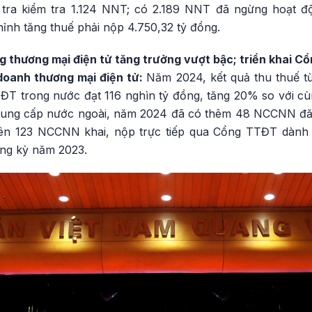
tra kiểm tra 1.124 NNT; có 2.189 NNT đã ngừng hoạt 
ỉnh tăng thuế phải nộp 4.750,32 tỷ đồng.
g thương mại điện tử tăng trưởng vượt bậc; triển khai 
doanh thương mại điện tử:
Năm 2024, kết quả thu thuế t
T trong nước đạt 116 nghìn tỷ đồng, tăng 20% so với c
 cung cấp nước ngoài, năm 2024 đã có thêm 48 NCCNN đăn
lên 123 NCCNN khai, nộp trực tiếp qua Cổng TTĐT dàn
ng kỳ năm 2023.