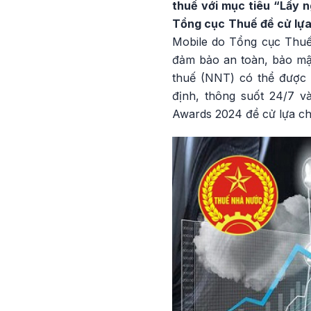
thuế với mục tiêu “Lấy 
Tổng cục Thuế đề cử lự
Mobile do Tổng cục Thuế n
đảm bảo an toàn, bảo mật 
thuế (NNT) có thể được t
định, thông suốt 24/7 
Awards 2024 đề cử lựa c