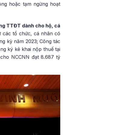
động hoặc tạm ngừng hoạt
Cổng TTĐT dành cho hộ, cá
ừ các tổ chức, cá nhân có
ùng kỳ năm 2023; Công tác
g ký kê khai nộp thuế tại
h cho NCCNN đạt 8.687 tỷ