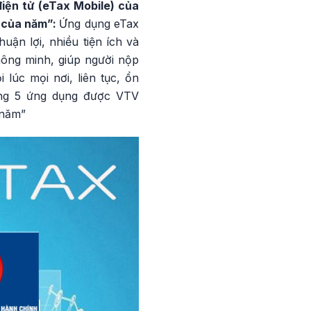
iện tử (eTax Mobile) của
 của năm”:
Ứng dụng eTax
uận lợi, nhiều tiện ích và
hông minh, giúp người nộp
lúc mọi nơi, liên tục, ổn
ong 5 ứng dụng được VTV
 năm”