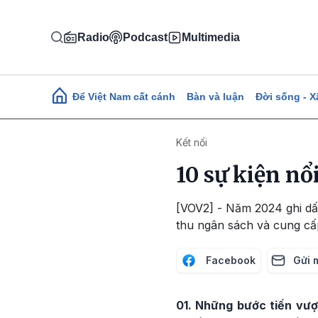
Nhảy đến nội dung
Radio
Podcast
Multimedia
Main navigation
Để Việt Nam cất cánh
Bàn và luận
Đời sống - X
Kết nối
10 sự kiện nổ
[VOV2] - Năm 2024 ghi dấu
thu ngân sách và cung cấp
Facebook
Gửi 
01. Những bước tiến vượ