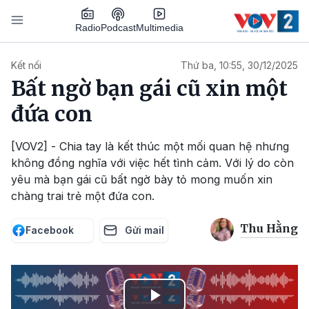
Nhảy đến nội dung
Podcast
Radio
Multimedia
Main navigation
Kết nối
Thứ ba, 10:55, 30/12/2025
Bất ngờ bạn gái cũ xin một
đứa con
[VOV2] - Chia tay là kết thúc một mối quan hệ nhưng
không đồng nghĩa với việc hết tình cảm. Với lý do còn
yêu mà bạn gái cũ bất ngờ bày tỏ mong muốn xin
chàng trai trẻ một đứa con.
Thu Hằng
Facebook
Gửi mail