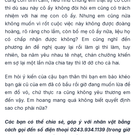
cũng còn tình cảm, nếu như chúng em thật sự có con
thì dù sau này cô ấy không đòi hỏi em cũng có trách
nhiệm với hai mẹ con cô ấy. Nhưng em cũng nửa
không muốn vì rốt cuộc việc này không được đoàng
hoàng, rõ ràng cho lắm, còn bố mẹ cô ấy nữa, liệu họ
có chấp nhận được không? Em cũng nghĩ đến
phương án đề nghị quay lại rồi làm gì thì làm, tuy
nhiên, ba năm yêu nhau tẻ nhạt, chán chường khiến
em sợ lại một lần nữa chia tay thì lỡ dở cho cả hai.
Em hỏi ý kiến của cậu bạn thân thì bạn em bảo khéo
bạn gái cũ của em đã có bầu rồi giờ đang muốn lừa để
em đổ vỏ, chứ thực ra cũng không yêu thương em
đến vậy. Em hoang mang quá không biết quyết định
sao cho phải nữa?
Các bạn có thể chia sẻ, góp ý với nhân vật bằng
cách gọi đến số điện thoại 0243.934.1139 (trong giờ