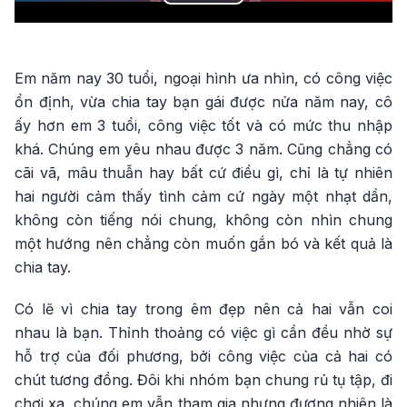
Play
Video
Em năm nay 30 tuổi, ngoại hình ưa nhìn, có công việc
ổn định, vừa chia tay bạn gái được nửa năm nay, cô
ấy hơn em 3 tuổi, công việc tốt và có mức thu nhập
khá. Chúng em yêu nhau được 3 năm. Cũng chẳng có
cãi vã, mâu thuẫn hay bất cứ điều gì, chỉ là tự nhiên
hai người cảm thấy tình cảm cứ ngày một nhạt dần,
không còn tiếng nói chung, không còn nhìn chung
một hướng nên chẳng còn muốn gắn bó và kết quả là
chia tay.
Có lẽ vì chia tay trong êm đẹp nên cả hai vẫn coi
nhau là bạn. Thỉnh thoảng có việc gì cần đều nhờ sự
hỗ trợ của đối phương, bởi công việc của cả hai có
chút tương đồng. Đôi khi nhóm bạn chung rủ tụ tập, đi
chơi xa, chúng em vẫn tham gia nhưng đương nhiên là