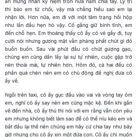
ăn mừng nhân kỷ niệm tròn nửa năm chia tay. Lý trí
thì bảo em từ chối, vậy mà chẳng hiểu sao em lại
nhận lời. Hơn nữa, em đi với một tâm trạng hồi hộp
như lần đầu hẹn hò vậy. Cố gắng giữ bình tĩnh, em
đến chỗ hẹn. Em thoáng thấy cô ấy có vẻ gầy đi, tuy
cười nói nhưng gương mặt vẫn phảng phất chút gì đó
buồn buồn. Sau vài phút đầu có chút gượng gạo,
chúng em cũng dần lấy lại sự tự nhiên, cuộc gặp trở
nên thoải mái, tự nhiên hơn. Hôm đó, cả hai đều có
phần quá chén nên em có chủ động đề nghị đưa cô
ấy về.
Ngồi trên taxi, cô ấy gục đầu vào vai và vòng tay ôm
em, nghĩ cô ấy say nên em cũng mặc kệ. Đến khi gần
về đến nhà, cô ấy thủ thỉ nói với em rằng vẫn còn yêu
em nhưng không biết làm sao để có thể níu kéo em và
bắt đầu lại thế nên chúng em hãy cứ chia tay như bây
giờ nhưng cho cô ấy xin một đứa con. Cô ấy chỉ muốn