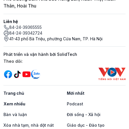
Thân, Hoài Thu
Liên hệ
84-24-39365555
84-24-39342724
41-43 phố Bà Triệu, phường Cửa Nam, TP. Hà Nội
Phát triển và vận hành bởi SolidTech
Mạng xã hội
Theo dõi:
Trang chủ
Mới nhất
Xem nhiều
Podcast
Bàn và luận
Đời sống - Xã hội
Xóa nhà tạm, nhà dột nát
Giáo dục - Đào tạo