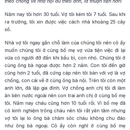
theo chồng về nhà nội dù theo anh, là thuận tiện hơn:
Năm nay tôi hơn 30 tuổi. Vợ tôi kém tôi 7 tuổi. Sau khi
ra trường, tôi xin được việc cách nhà khoảng 25 cây
số.
Nhà vợ tôi ngay gần chỗ làm của chúng tôi nên cô ấy
muốn chúng tôi ở cùng bố mẹ vợ vừa tiện việc đi lại
vừa có người đỡ đần khi bầu bì, con nhỏ. Chúng tôi ở
cùng ông bà ngoại được hơn 2 năm. Con tôi đến giờ
cũng hơn 2 tuổi, đã cứng cáp nên tôi bàn với vợ là vợ
chồng, con cái về ở cùng ông bà nội. Trên tôi còn một
anh lớn, đã lập gia đình. Vợ chồng anh chị tôi đi làm
ăn bên nước ngoài nên con trai anh chị ở cùng bố mẹ
tôi. Năm nay cháu cũng hơn 10 tuổi rồi. Vì bố mẹ đã
có kinh nghiệm trông cháu nên tôi rất yên tâm nhưng
vợ tôi lại lo ông bà chăm sóc cháu không chu đáo
như ông bà ngoại. Cô ấy còn nghĩ ở cùng bố mẹ