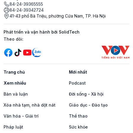
84-24-39365555
84-24-39342724
41-43 phố Bà Triệu, phường Cửa Nam, TP. Hà Nội
Phát triển và vận hành bởi SolidTech
Mạng xã hội
Theo dõi:
Trang chủ
Mới nhất
Xem nhiều
Podcast
Bàn và luận
Đời sống - Xã hội
Xóa nhà tạm, nhà dột nát
Giáo dục - Đào tạo
Văn hóa - Giải trí
Thể thao
Pháp luật
Sức khỏe