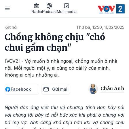
Nhảy đến nội dung
Podcast
Radio
Multimedia
Main navigation
Kết nối
Thứ ba, 15:50, 11/02/2025
Chồng không chịu "chó
chui gầm chạn"
[VOV2] - Vợ muốn ở nhà ngoại, chồng muốn ở nhà
nội. Mỗi người một ý, ai cũng có cái lý của mình,
không ai chịu nhường ai.
Châu Anh
Facebook
Gửi mail
Người đàn ông viết thư về chương trình Bạn hãy nói
với chúng tôi bày tỏ nỗi bức xúc khi phải ở chung với
bố mẹ vợ. Anh càng khó chịu hơn khi vợ chẳng chịu