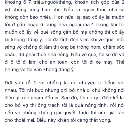
khoảng 6-7 triệu/người/tháng, khoản tích góp của 2
vợ chồng cũng hạn chế. Nếu ra ngoài thuê nhà sẽ
không còn bao nhiêu. Hơn nữa, tại sao cô ấy lại muốn
tôi ở gần hoặc ở cùng nhà ngoại mãi? Trong khi tôi
muốn cô ấy về quê sống gần bố mẹ chồng thì cô ấy
lại không đồng ý. Tôi đã tính đến việc khi về quê, mỗi
sáng vợ chồng đi làm thì ông bà trông nom, chăm sóc
cháu, đỡ phải thuê nhà riêng. Nếu về quê, tôi sẽ để vợ
đi ô tô đi làm cho an toàn, còn tôi đi xe máy. Thế
nhưng vợ tôi vẫn không đồng ý.
Đợt vừa rồi 2 vợ chồng lại có chuyện to tiếng với
nhau. Tôi rất bực nhưng chỉ bỏ nhà đi chứ không nói
điều gì xúc phạm đến ai. Sau đó, tôi có gọi điện kể lại
cho bố vợ thì ông trách tôi là quá nóng tính, rồi nói
nếu vợ chồng không giải quyết được thì nên giải tán
cho thoải mái. Điều này khiến tôi càng thất vọng.