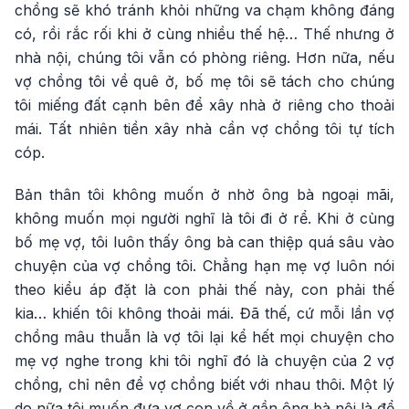
chồng sẽ khó tránh khỏi những va chạm không đáng
có, rồi rắc rối khi ở cùng nhiều thế hệ… Thế nhưng ở
nhà nội, chúng tôi vẫn có phòng riêng. Hơn nữa, nếu
vợ chồng tôi về quê ở, bố mẹ tôi sẽ tách cho chúng
tôi miếng đất cạnh bên để xây nhà ở riêng cho thoải
mái. Tất nhiên tiền xây nhà cần vợ chồng tôi tự tích
cóp.
Bản thân tôi không muốn ở nhờ ông bà ngoại mãi,
không muốn mọi người nghĩ là tôi đi ở rể. Khi ở cùng
bố mẹ vợ, tôi luôn thấy ông bà can thiệp quá sâu vào
chuyện của vợ chồng tôi. Chẳng hạn mẹ vợ luôn nói
theo kiểu áp đặt là con phải thế này, con phải thế
kia… khiến tôi không thoải mái. Đã thế, cứ mỗi lần vợ
chồng mâu thuẫn là vợ tôi lại kể hết mọi chuyện cho
mẹ vợ nghe trong khi tôi nghĩ đó là chuyện của 2 vợ
chồng, chỉ nên để vợ chồng biết với nhau thôi. Một lý
do nữa tôi muốn đưa vợ con về ở gần ông bà nội là để