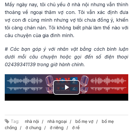
Mấy ngày nay, tôi chủ yếu ở nhà nội nhưng vẫn thỉnh
thoảng về ngoại thăm vợ con. Tôi vẫn xác định đưa
vợ con đi cùng mình nhưng vợ tôi chưa đồng ý, khiến
tôi càng chán nản. Tôi không biết phải làm thế nào với
câu chuyện của gia đình mình.
# Các bạn góp ý với nhân vật bằng cách bình luận
dưới mỗi câu chuyện hoặc gọi đến số điện thoại
02439341139 trong giờ hành chính
.
Play
Video
Tag:
nhà nội
nhà ngoại
bố mẹ vợ
bố mẹ
chồng
ở chung
ở riêng
ở rể