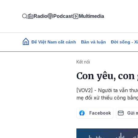
Nhảy đến nội dung
Radio
Podcast
Multimedia
Main navigation
Để Việt Nam cất cánh
Bàn và luận
Đời sống - X
Kết nối
Con yêu, con
[VOV2] - Người ta vẫn thư
mẹ đối xử thiếu công bằng
Facebook
Gửi 