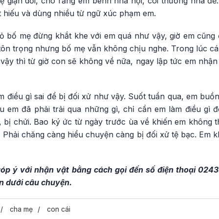
ẹ giận dỗi, cho rằng em bênh nhà nội, coi thường nhà đẻ.
t hiếu và dùng nhiều từ ngữ xúc phạm em.
tỏ bố mẹ đừng khắt khe với em quá như vậy, giờ em cũng 
n trọng nhưng bố mẹ vẫn không chịu nghe. Trong lúc cá
ậy thì từ giờ con sẽ không về nữa, ngay lập tức em nhận 
 điều gì sai để bị đối xử như vậy. Suốt tuần qua, em buồ
u em đã phải trải qua những gì, chỉ cần em làm điều g
 bị chửi. Bao ký ức từ ngày trước ùa về khiến em không 
 Phải chăng càng hiểu chuyện càng bị đối xử tệ bạc. Em k
góp ý với nhận vật bằng cách gọi đến số điện thoại 0243
hắn dưới câu chuyện.
cha mẹ
con cái