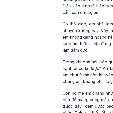
Điều kiện kinh tế hiện tạ
cấm cản chúng em.
Có thời gian, em phải là
chuyện không hay. Vậy mà
em không đàng hoàng nên
luôn âm thầm chịu đựng
làm đám cưới.
Trong khi nhà nội luôn q
hạnh phúc là được”. Khi 
em chút ít mà còn khuyê
chúng em không phải lo g
Còn bố mẹ em chẳng nhữn
nhà để mang công mắc nợ 
trước đây, kiếm được bao
nhân. Chính vì thế, tất c