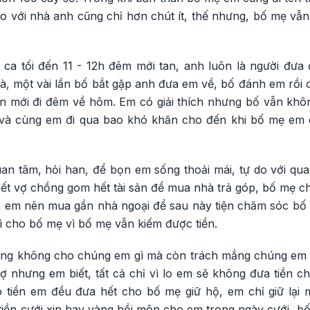
i so với nhà anh cũng chỉ hơn chút ít, thế nhưng, bố mẹ vẫn
m ca tối đến 11 - 12h đêm mới tan, anh luôn là người đư
, một vài lần bố bắt gặp anh đưa em về, bố đánh em rồi 
 mới đi đêm về hôm. Em có giải thích nhưng bố vẫn khôn
 và cùng em đi qua bao khó khăn cho đến khi bố mẹ em
uan tâm, hỏi han, để bọn em sống thoải mái, tự do với qu
biết vợ chồng gom hết tài sản để mua nhà trả góp, bố mẹ 
n em nên mua gần nhà ngoại để sau này tiện chăm sóc bố
ì cho bố mẹ vì bố mẹ vẫn kiếm được tiền.
g không cho chúng em gì mà còn trách mắng chúng em k
nhưng em biết, tất cả chỉ vì lo em sẽ không đưa tiền ch
 tiền em đều đưa hết cho bố mẹ giữ hộ, em chỉ giữ lại 
ả tiền cưới xin hay vàng hồi môn cho em trong ngày cưới, 