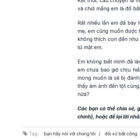
Kết thúc câu chuyện là m
và chửi mắng em là đồ bấ
Rất nhiều lần em đã bày 
mẹ, em cũng muốn được tô
không thích con đến như v
từ mặt em.
Em không biết mình đã làm
em chưa bao giờ chịu hiể
mong muốn là sẽ bị đánh,
thấy ám ảnh đến tột cùng.
nữa?
Các bạn có thể chia sẻ, 
chính), hoặc để lại lời n
Tag:
bạn hãy nói với chúng tôi
đối xử bất công