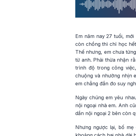
Em năm nay 27 tuổi, mới 
còn chồng thì chỉ học hế
Thế nhưng, em chưa từng 
từ anh. Phải thừa nhận r
trình độ trong công việc
chuộng và nhường nhịn em
em chẳng đắn đo suy nghĩ
Ngày chúng em yêu nhau
nội ngoại nhà em. Anh cũ
dần nội ngoại 2 bên còn q
Nhưng ngược lại, bố mẹ e
khoảng cách hai nhà dài h