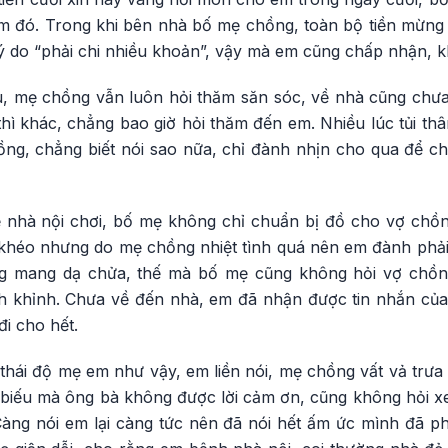
iệm đó. Trong khi bên nhà bố mẹ chồng, toàn bộ tiền mừng
 lý do “phải chi nhiều khoản”, vậy mà em cũng chấp nhận, k
u, mẹ chồng vẫn luôn hỏi thăm săn sóc, về nhà cũng chư
hì khác, chẳng bao giờ hỏi thăm đến em. Nhiều lúc tủi thân
g, chẳng biết nói sao nữa, chỉ đành nhịn cho qua để ch
 nhà nội chơi, bố mẹ không chỉ chuẩn bị đồ cho vợ chồ
khéo nhưng do mẹ chồng nhiệt tình quá nên em đành phải 
ụng mang dạ chửa, thế mà bố mẹ cũng không hỏi vợ chồ
nh khỉnh. Chưa về đến nhà, em đã nhận được tin nhắn của
đi cho hết.
thái độ mẹ em như vậy, em liền nói, mẹ chồng vất vả trưa
biếu mà ông bà không được lời cảm ơn, cũng không hỏi x
Càng nói em lại càng tức nên đã nói hết ấm ức mình đã phả