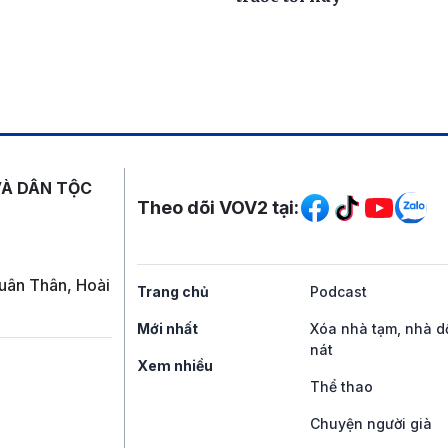
Mạng xã hội
VÀ DÂN TỘC
Theo dõi VOV2 tại:
uân Thân, Hoài
Trang chủ
Podcast
Mới nhất
Xóa nhà tạm, nhà d
nát
Xem nhiều
Thể thao
Chuyện người già