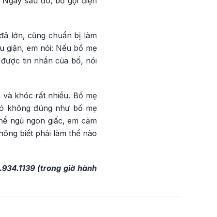
 Ngay sau đó, bố gọi điện
đã lớn, cũng chuẩn bị làm
u giận, em nói: Nếu bố mẹ
được tin nhắn của bố, nói
n và khóc rất nhiều. Bố mẹ
ì đó không đúng như bố mẹ
thể ngủ ngon giấc, em cảm
hông biết phải làm thế nào
.934.1139 (trong giờ hành