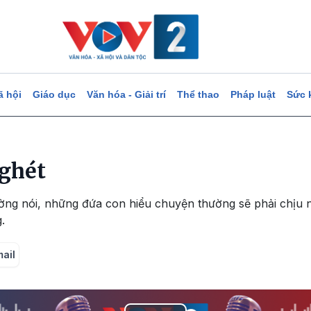
ã hội
Giáo dục
Văn hóa - Giải trí
Thể thao
Pháp luật
Sức 
 ghét
ờng nói, những đứa con hiểu chuyện thường sẽ phải chịu nhi
.
mail