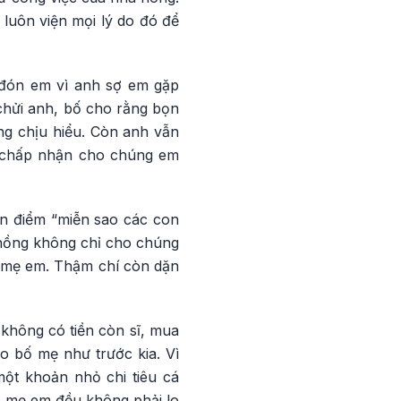
 luôn viện mọi lý do đó để
a đón em vì anh sợ em gặp
chửi anh, bố cho rằng bọn
g chịu hiểu. Còn anh vẫn
 chấp nhận cho chúng em
an điểm “miễn sao các con
chồng không chỉ cho chúng
 mẹ em. Thậm chí còn dặn
hông có tiền còn sĩ, mua
o bố mẹ như trước kia. Vì
một khoản nhỏ chi tiêu cá
bố mẹ em đều không phải lo