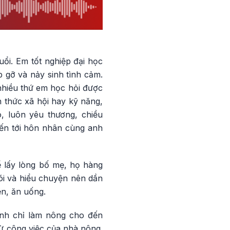
ổi. Em tốt nghiệp đại học
 gỡ và nảy sinh tình cảm.
nhiều thứ em học hỏi được
 thức xã hội hay kỹ năng,
ó, luôn yêu thương, chiều
iến tới hôn nhân cùng anh
lấy lòng bố mẹ, họ hàng
ói và hiểu chuyện nên dần
ện, ăn uống.
 anh chỉ làm nông cho đến
ừ công việc của nhà nông.