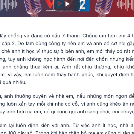
Play
Video
lấy chồng và đang có bầu 7 tháng. Chồng em hơn em 4 tu
t cấp 2. Do làm cùng công ty nên em và anh có cơ hội gặp
chê anh ít học vì thực sự ở bên anh, em mới thấy có rất 
ằng, tuy anh không học hành đến nơi đến chốn nhưng kiến
, anh chẳng thua kém ai. Anh rất chịu thương, chịu kh
, vì vậy, em luôn cảm thấy hạnh phúc, khi quyết định t
 quá nhiều.
, anh thường xuyên về nhà em, nấu những món ngon để 
ng luôn xắn tay mỗi khi nhà có cỗ, vì anh cũng khéo ăn n
uý anh hơn cả em, có gì cũng gọi anh sang chơi, nói chuy
m lại luôn định kiến với anh. Từ việc anh ít học, nhà
ơn 100 cây số. Trong khi bản thân bố mẹ em cũng đi tên t