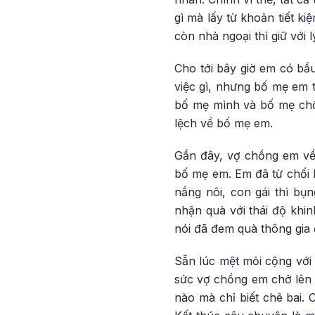
gì mà lấy từ khoản tiết k
còn nhà ngoại thì giữ với
Cho tới bây giờ em có bầ
việc gì, nhưng bố mẹ em t
bố mẹ mình và bố mẹ chồn
lệch về bố mẹ em.
Gần đây, vợ chồng em về
bố mẹ em. Em đã từ chối 
nắng nôi, con gái thì b
nhận quà với thái độ khi
nói đã đem quà thông gia 
Sẵn lúc mệt mỏi cộng với 
sức vợ chồng em chở lên 
nào mà chỉ biết chê bai. 