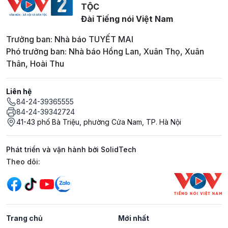
TỘC
Đài Tiếng nói Việt Nam
Trưởng ban: Nhà báo TUYẾT MAI
Phó trưởng ban: Nhà báo Hồng Lan, Xuân Thọ, Xuân
Thân, Hoài Thu
Liên hệ
84-24-39365555
84-24-39342724
41-43 phố Bà Triệu, phường Cửa Nam, TP. Hà Nội
Phát triển và vận hành bởi SolidTech
Mạng xã hội
Theo dõi:
Trang chủ
Mới nhất