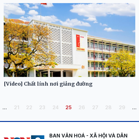
[Video] Chất lính nơi giảng đường
Pagination
Trang
Trang
Trang
Trang
Trang hiện thời
Trang
Trang
Trang
Trang
…
21
22
23
24
25
26
27
28
29
…
BAN VĂN HOÁ - XÃ HỘI VÀ DÂN