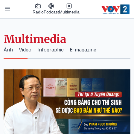
Nhảy đến nội dung
Podcast
Radio
Multimedia
Main navigation
Multimedia
Ảnh
Video
Infographic
E-magazine