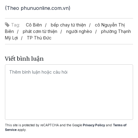
(Theo phunuonline.com.vn)
Tag:
Cô Biên
bếp chay từ thiện
cô Nguyễn Thị
Biên
phát cơm từ thiện
người nghèo
phường Thạnh
Mỹ Lợi
TP Thủ Đức
Viết bình luận
This site is protected by reCAPTCHA and the Google
Privacy Policy
and
Terms of
Service
apply.