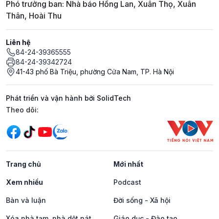
Phó trưởng ban: Nhà báo Hồng Lan, Xuân Thọ, Xuân
Thân, Hoài Thu
Liên hệ
84-24-39365555
84-24-39342724
41-43 phố Bà Triệu, phường Cửa Nam, TP. Hà Nội
Phát triển và vận hành bởi SolidTech
Mạng xã hội
Theo dõi:
Trang chủ
Mới nhất
Xem nhiều
Podcast
Bàn và luận
Đời sống - Xã hội
Xóa nhà tạm, nhà dột nát
Giáo dục - Đào tạo