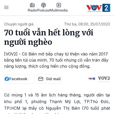
Nhảy đến nội dung
Podcast
Radio
Multimedia
Main navigation
Chuyện người già
Thứ ba, 06:00, 25/07/2023
70 tuổi vẫn hết lòng với
người nghèo
[VOV2] - Cô Biên mở bếp chay từ thiện vào năm 2017
bằng tiền túi của mình. 70 tuổi nhưng cô vẫn tràn đầy
năng lượng, thích cống hiến cho cộng đồng.
VOV2
Facebook
Gửi mail
Cứ mùng 1 và 15 âm lịch hàng tháng, người dân tại
khu phố 1, phường Thạnh Mỹ Lợi, TP.Thủ Đức,
TP.HCM lại thấy cô Nguyễn Thị Biên (70 tuổi) phát