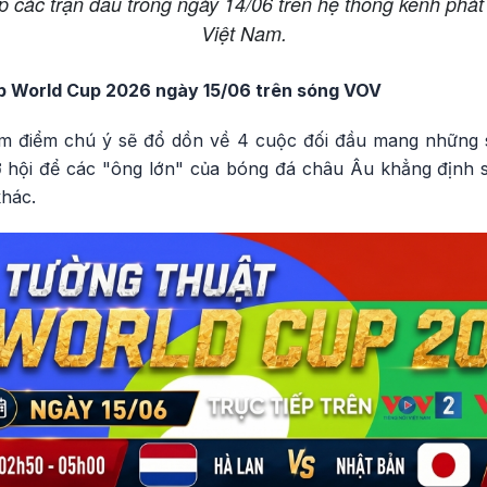
ếp các trận đấu trong ngày 14/06 trên hệ thống kênh phát
Việt Nam.
iếp World Cup 2026 ngày 15/06 trên sóng VOV
âm điểm chú ý sẽ đổ dồn về 4 cuộc đối đầu mang những 
cơ hội để các "ông lớn" của bóng đá châu Âu khẳng định
khác.