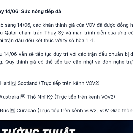
y 14/06: Sức nóng tiếp đà
iờ sáng 14/06, các khán thính giả của VOV đã được đồng 
u Qatar chạm trán Thuỵ Sỹ và màn trình diễn của ứng cử 
 trận đấu đều kết thúc với tỷ số hòa 1 -1.
 14/06 vẫn sẽ tiếp tục duy trì với các trận đấu chuẩn bị
. Quý thính giả có thể tiếp tục cập nhật và đón nghe trự
aiti 🆚 Scotland (Trực tiếp trên kênh VOV2)
ustralia 🆚 Thổ Nhĩ Kỳ (Trực tiếp trên kênh VOV2)
Đức 🆚 Curacao (Trực tiếp trên kênh VOV2, VOV Giao thôn