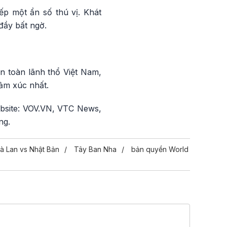
ếp một ẩn số thú vị. Khát
đầy bất ngờ.
n toàn lãnh thổ Việt Nam,
ảm xúc nhất.
ebsite: VOV.VN, VTC News,
ng.
à Lan vs Nhật Bản
Tây Ban Nha
bản quyền World