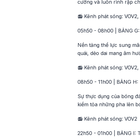
cường và luôn rình rập c
📻 Kênh phát sóng: VOV2,
05h50 - 08h00 | BẢNG G:
Nền tảng thể lực sung mã
quái, dẻo dai mang âm h
📻 Kênh phát sóng: VOV2
08h50 - 11h00 | BẢNG H: 
Sự thực dụng của bóng đá 
kiềm tỏa những pha lên bó
📻 Kênh phát sóng: VOV2
22h50 - 01h00 | BẢNG I: 