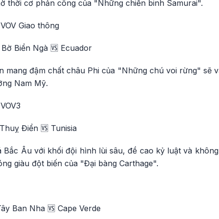
hờ thời cơ phản công của "Những chiến binh Samurai".
 VOV Giao thông
 Bờ Biển Ngà 🆚 Ecuador
n mang đậm chất châu Phi của "Những chú voi rừng" sẽ va
ưởng Nam Mỹ.
, VOV3
Thuỵ Điển 🆚 Tunisia
Bắc Âu với khối đội hình lùi sâu, đề cao kỷ luật và khôn
ng giàu đột biến của "Đại bàng Carthage".
Tây Ban Nha 🆚 Cape Verde