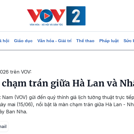
ã hội
Giáo dục
Văn hóa - Giải trí
Thể thao
Pháp luật
Sức 
2026 trên VOV:
chạm trán giữa Hà Lan và Nh
t Nam (VOV) gửi đến quý thính giả lịch tường thuật trực ti
y mai (15/06), nổi bật là màn chạm trán giữa Hà Lan - Nh
ây Ban Nha.
mail