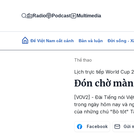
Nhảy đến nội dung
Radio
Podcast
Multimedia
Main navigation
Để Việt Nam cất cánh
Bàn và luận
Đời sống - X
Thể thao
Lịch trực tiếp World Cup 
Đón chờ màn 
[VOV2] - Đài Tiếng nói Việ
trong ngày hôm nay và ngà
của những chú "Bò tót" T
Facebook
Gửi 