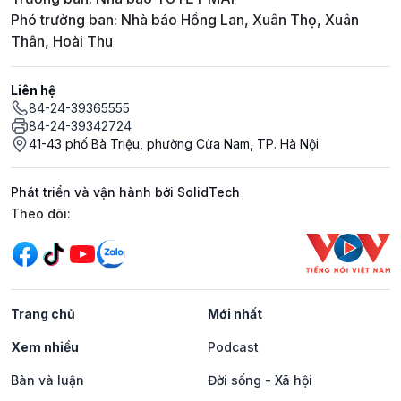
Phó trưởng ban: Nhà báo Hồng Lan, Xuân Thọ, Xuân
Thân, Hoài Thu
Liên hệ
84-24-39365555
84-24-39342724
41-43 phố Bà Triệu, phường Cửa Nam, TP. Hà Nội
Phát triển và vận hành bởi SolidTech
Mạng xã hội
Theo dõi:
Trang chủ
Mới nhất
Xem nhiều
Podcast
Bàn và luận
Đời sống - Xã hội