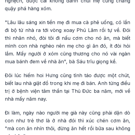
nghệch, được cái không đánh chửi mẹ cũng chẳng
quậy phá hàng xóm.
"Lâu lâu sáng xin tiền mẹ đi mua cà phê uống, có lần
đi bộ từ nhà ra tới vòng xoay Phú Lâm rồi tự về. Đói
thì nhăn nhó, đòi tôi đi nấu cơm cho nó ăn, mà biết
mình con nhà nghèo nên mẹ cho gì ăn đó, ít đòi hỏi
lắm. Mấy người ở xóm cũng thương cho nó vài ngàn
mua bánh đem về nhà ăn", bà Sáu trĩu giọng kể.
Đôi lúc hiếm hoi Hưng cũng tỉnh táo được một chút,
biết lau nhà giặt đồ trong khi mẹ đi bán. Anh từng điều
trị ở bệnh viện tâm thần tại Thủ Đức ba năm, mới về
nhà mấy năm nay.
Đi làm, ngày nào người mẹ già này cũng phải dặn dò
con như trẻ thơ là ở nhà đói thì xúc chén cơm ăn,
"mà con ăn nhín thôi, đừng ăn hết rồi bữa sau không