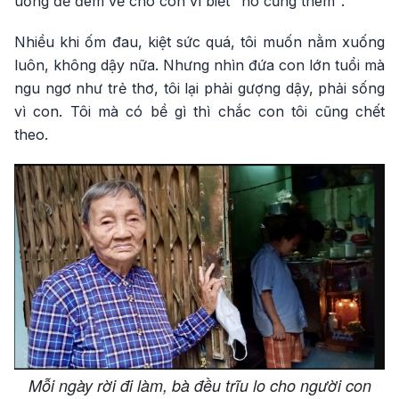
uống để đem về cho con vì biết "nó cũng thèm".
Nhiều khi ốm đau, kiệt sức quá, tôi muốn nằm xuống
luôn, không dậy nữa. Nhưng nhìn đứa con lớn tuổi mà
ngu ngơ như trẻ thơ, tôi lại phải gượng dậy, phải sống
vì con. Tôi mà có bề gì thì chắc con tôi cũng chết
theo.
Mỗi ngày rời đi làm, bà đều trĩu lo cho người con