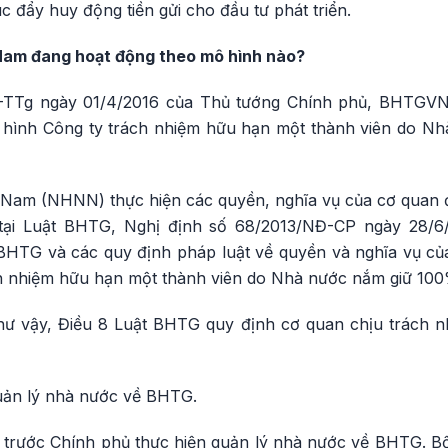
c đẩy huy động tiền gửi cho đầu tư phát triển.
 Nam đang hoạt động theo mô hình nào?
TTg ngày 01/4/2016 của Thủ tướng Chính phủ, BHTGVN 
 hình Công ty trách nhiệm hữu hạn một thành viên do N
Nam (NHNN) thực hiện các quyền, nghĩa vụ của cơ quan đạ
i Luật BHTG, Nghị định số 68/2013/NĐ-CP ngày 28/6/2
BHTG và các quy định pháp luật về quyền và nghĩa vụ củ
ch nhiệm hữu hạn một thành viên do Nhà nước nắm giữ 100%
hư vậy, Điều 8 Luật BHTG quy định cơ quan chịu trách n
uản lý nhà nước về BHTG.
trước Chính phủ thực hiện quản lý nhà nước về BHTG. B