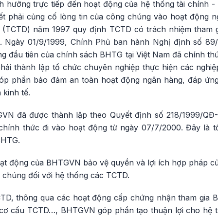
nh hưởng trực tiếp đến hoạt động của hệ thống tài chính 
iết phải củng cố lòng tin của công chúng vào hoạt động n
ng (TCTD) năm 1997 quy định TCTD có trách nhiệm tham g
). Ngày 01/9/1999, Chính Phủ ban hành Nghị định số 8
ng đầu tiên của chính sách BHTG tại Việt Nam đã chính th
 phải thành lập tổ chức chuyên nghiệp thực hiện các ngh
à góp phần bảo đảm an toàn hoạt động ngân hàng, đáp ứ
 kinh tế.
VN đã được thành lập theo Quyết định số 218/1999/QĐ-
hính thức đi vào hoạt động từ ngày 07/7/2000. Đây là 
 BHTG.
 hoạt động của BHTGVN bảo vệ quyền và lợi ích hợp pháp củ
g chúng đối với hệ thống các TCTD.
TCTD, thông qua các hoạt động cấp chứng nhận tham gia 
tái cơ cấu TCTD…, BHTGVN góp phần tạo thuận lợi cho hệ 