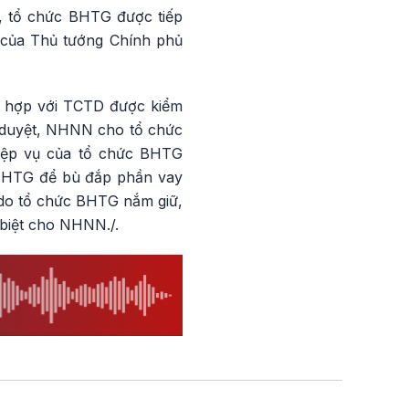
, tổ chức BHTG được tiếp
 của Thủ tướng Chính phủ
ối hợp với TCTD được kiểm
ê duyệt, NHNN cho tổ chức
hiệp vụ của tổ chức BHTG
 BHTG để bù đắp phần vay
á do tổ chức BHTG nắm giữ,
 biệt cho NHNN./.