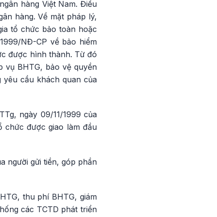
- ngân hàng Việt Nam. Điều
gân hàng. Về mặt pháp lý,
ia tổ chức bảo toàn hoặc
9/1999/NĐ-CP về bảo hiểm
ức được hình thành. Từ đó
iệp vụ BHTG, bảo vệ quyền
ng yêu cầu khách quan của
TTg, ngày 09/11/1999 của
tổ chức được giao làm đầu
a người gửi tiền, góp phần
BHTG, thu phí BHTG, giám
thống các TCTD phát triển