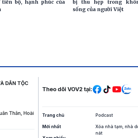
 tiến bộ, hạnh phúc của
bị thu hẹp trong khô
h
sống của người Việt
Mạng xã hội
VÀ DÂN TỘC
Theo dõi VOV2 tại:
uân Thân, Hoài
Trang chủ
Podcast
Mới nhất
Xóa nhà tạm, nhà d
nát
Xem nhiều