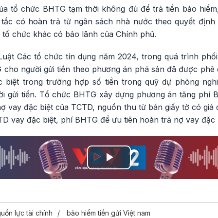
a tổ chức BHTG tạm thời không đủ để trả tiền bảo hiểm
 tắc có hoàn trả từ ngân sách nhà nước theo quyết định
tổ chức khác có bảo lãnh của Chính phủ.
Luật Các tổ chức tín dụng năm 2024, trong quá trình ph
TG cho người gửi tiền theo phương án phá sản đã được ph
ặc biệt trong trường hợp số tiền trong quỹ dự phòng ng
ười gửi tiền. Tổ chức BHTG xây dựng phương án tăng phí
ả nợ vay đặc biệt của TCTD, nguồn thu từ bán giấy tờ có gi
CTD vay đặc biệt, phí BHTG để ưu tiên hoàn trả nợ vay đặc
Play
Video
uồn lực tài chính
bảo hiểm tiền gửi Việt nam