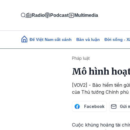
Nhảy đến nội dung
Radio
Podcast
Multimedia
Main navigation
Để Việt Nam cất cánh
Bàn và luận
Đời sống - X
Pháp luật
Mô hình hoạt
[VOV2] - Bảo hiểm tiền g
của Thủ tướng Chính phủ 
Facebook
Gửi 
Cuộc khủng hoảng tài chín