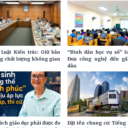
 Luật Kiến trúc: Giữ bản
“Bình dân học vụ số” l
ng chất lượng không gian
Đưa công nghệ đến gầ
dân
ách giáo dục phải được đo
Đặt tên chung cư: Tiếng 