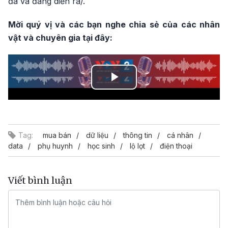
đã và đang diễn ra/.
Mời quý vị và các bạn nghe chia sẻ của các nhân
vật và chuyên gia tại đây:
Play
Video
Tag:
mua bán
dữ liệu
thông tin
cá nhân
data
phụ huynh
học sinh
lộ lọt
điện thoại
Viết bình luận