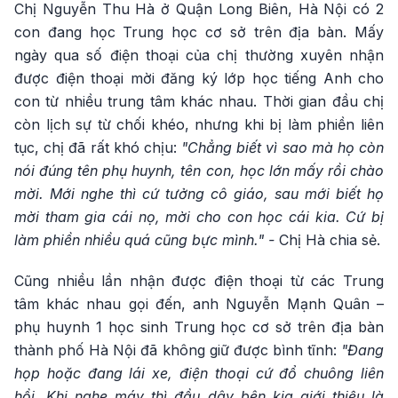
Chị Nguyễn Thu Hà ở Quận Long Biên, Hà Nội có 2
con đang học Trung học cơ sở trên địa bàn. Mấy
ngày qua số điện thoại của chị thường xuyên nhận
được điện thoại mời đăng ký lớp học tiếng Anh cho
con từ nhiều trung tâm khác nhau. Thời gian đầu chị
còn lịch sự từ chối khéo, nhưng khi bị làm phiền liên
tục, chị đã rất khó chịu:
"Chẳng biết vì sao mà họ còn
nói đúng tên phụ huynh, tên con, học lớn mấy rồi chào
mời. Mới nghe thì cứ tưởng cô giáo, sau mới biết họ
mời tham gia cái nọ, mời cho con học cái kia. Cứ bị
làm phiền nhiều quá cũng bực mình." -
Chị Hà chia sẻ.
Cũng nhiều lần nhận được điện thoại từ các Trung
tâm khác nhau gọi đến, anh Nguyễn Mạnh Quân –
phụ huynh 1 học sinh Trung học cơ sở trên địa bàn
thành phố Hà Nội đã không giữ được bình tĩnh:
"Đang
họp hoặc đang lái xe, điện thoại cứ đổ chuông liên
hồi. Khi nghe máy thì đầu dây bên kia giới thiệu là