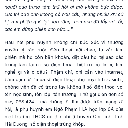
người của trung tâm thử hỏi ai mà không bực được.
Lúc thì bảo anh không có nhu cầu, nhưng nhiều khi cứ
bị làm phiền quá lại bảo rằng, con anh đã lấy vợ rồi,
các em đừng phiền anh nữa…."
Hầu hết phụ huynh không chỉ bức xúc vì thường
xuyên bị các cuộc điện thoại mời chào, tư vấn làm
phiền mà họ còn băn khoăn, đặt câu hỏi tại sao các
trung tâm lại có số điện thoại, biết rõ họ là ai, làm
nghề gì và ở đâu? Thậm chí, chỉ cần vào internet,
bấm cụm từ: “mua số điện thoại phụ huynh học sinh”,
phóng viên đã có trong tay không ít số điện thoại với
tên học sinh, tên lớp, tên trường. Thử gọi điện đến số
máy 098.424… mà chúng tôi tìm được trên mạng xã
hội, là phụ huynh em Ngô Phạm H.A học lớp 6A của
một trường THCS có địa chỉ ở huyện Chí Linh, tỉnh
Hải Dương, số điện thoại trùng khớp.