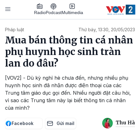
Nhảy đến nội dung
Podcast
Radio
Multimedia
Main navigation
Pháp luật
Thứ bảy, 13:30, 20/05/2023
Mua bán thông tin cá nhân
phụ huynh học sinh tràn
lan do đâu?
[VOV2] - Dù kỳ nghỉ hè chưa đến, nhưng nhiều phụ
huynh học sinh đã nhận được điện thoại của các
Trung tâm giáo dục gọi đến. Nhiều người đặt câu hỏi,
vì sao các Trung tâm này lại biết thông tin cá nhân
của mình?
Thu Hà
Facebook
Gửi mail