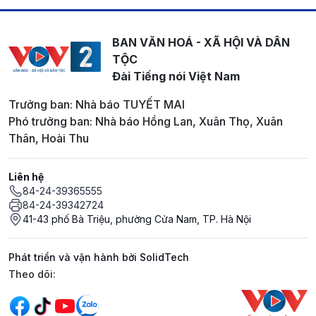
BAN VĂN HOÁ - XÃ HỘI VÀ DÂN
TỘC
Đài Tiếng nói Việt Nam
Trưởng ban: Nhà báo TUYẾT MAI
Phó trưởng ban: Nhà báo Hồng Lan, Xuân Thọ, Xuân
Thân, Hoài Thu
Liên hệ
84-24-39365555
84-24-39342724
41-43 phố Bà Triệu, phường Cửa Nam, TP. Hà Nội
Phát triển và vận hành bởi SolidTech
Mạng xã hội
Theo dõi: