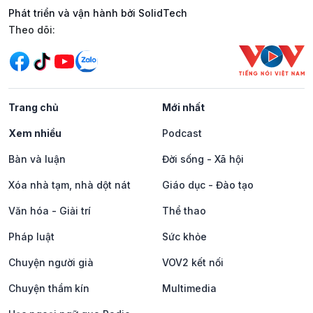
Phát triển và vận hành bởi SolidTech
Mạng xã hội
Theo dõi:
Trang chủ
Mới nhất
Xem nhiều
Podcast
Bàn và luận
Đời sống - Xã hội
Xóa nhà tạm, nhà dột nát
Giáo dục - Đào tạo
Văn hóa - Giải trí
Thể thao
Pháp luật
Sức khỏe
Chuyện người già
VOV2 kết nối
Chuyện thầm kín
Multimedia