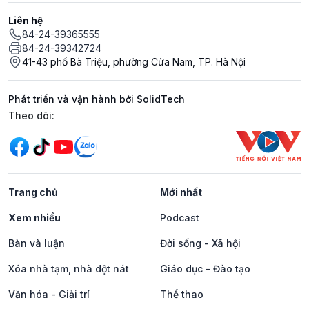
Liên hệ
84-24-39365555
84-24-39342724
41-43 phố Bà Triệu, phường Cửa Nam, TP. Hà Nội
Phát triển và vận hành bởi SolidTech
Mạng xã hội
Theo dõi:
Trang chủ
Mới nhất
Xem nhiều
Podcast
Bàn và luận
Đời sống - Xã hội
Xóa nhà tạm, nhà dột nát
Giáo dục - Đào tạo
Văn hóa - Giải trí
Thể thao