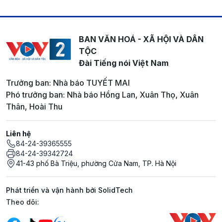
BAN VĂN HOÁ - XÃ HỘI VÀ DÂN
TỘC
Đài Tiếng nói Việt Nam
Trưởng ban: Nhà báo TUYẾT MAI
Phó trưởng ban: Nhà báo Hồng Lan, Xuân Thọ, Xuân
Thân, Hoài Thu
Liên hệ
84-24-39365555
84-24-39342724
41-43 phố Bà Triệu, phường Cửa Nam, TP. Hà Nội
Phát triển và vận hành bởi SolidTech
Mạng xã hội
Theo dõi: