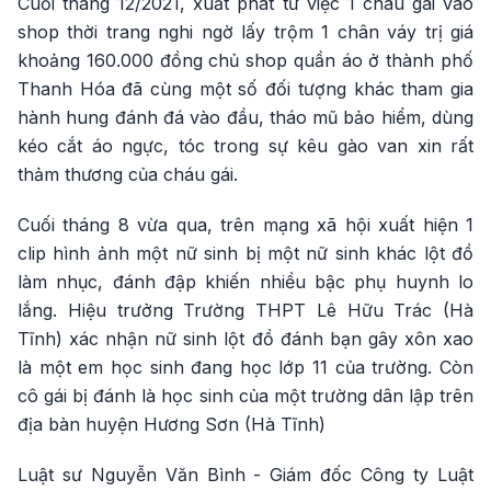
Cuối tháng 12/2021, xuất phát từ việc 1 cháu gái vào
shop thời trang nghi ngờ lấy trộm 1 chân váy trị giá
khoảng 160.000 đồng chủ shop quần áo ở thành phố
Thanh Hóa đã cùng một số đối tượng khác tham gia
hành hung đánh đá vào đầu, tháo mũ bảo hiểm, dùng
kéo cắt áo ngực, tóc trong sự kêu gào van xin rất
thảm thương của cháu gái.
Cuối tháng 8 vừa qua, trên mạng xã hội xuất hiện 1
clip hình ảnh một nữ sinh bị một nữ sinh khác lột đồ
làm nhục, đánh đập khiến nhiều bậc phụ huynh lo
lắng. Hiệu trưởng Trường THPT Lê Hữu Trác (Hà
Tĩnh) xác nhận nữ sinh lột đồ đánh bạn gây xôn xao
là một em học sinh đang học lớp 11 của trường. Còn
cô gái bị đánh là học sinh của một trường dân lập trên
địa bàn huyện Hương Sơn (Hà Tĩnh)
Luật sư Nguyễn Văn Bình - Giám đốc Công ty Luật