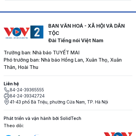
BAN VĂN HOÁ - XÃ HỘI VÀ DÂN
TỘC
Đài Tiếng nói Việt Nam
Trưởng ban: Nhà báo TUYẾT MAI
Phó trưởng ban: Nhà báo Hồng Lan, Xuân Thọ, Xuân
Thân, Hoài Thu
Liên hệ
84-24-39365555
84-24-39342724
41-43 phố Bà Triệu, phường Cửa Nam, TP. Hà Nội
Phát triển và vận hành bởi SolidTech
Mạng xã hội
Theo dõi: