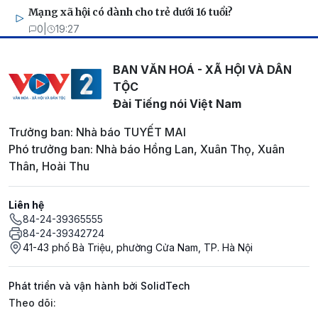
Mạng xã hội có dành cho trẻ dưới 16 tuổi?
0
|
19:27
BAN VĂN HOÁ - XÃ HỘI VÀ DÂN
TỘC
Đài Tiếng nói Việt Nam
Trưởng ban: Nhà báo TUYẾT MAI
Phó trưởng ban: Nhà báo Hồng Lan, Xuân Thọ, Xuân
Thân, Hoài Thu
Liên hệ
84-24-39365555
84-24-39342724
41-43 phố Bà Triệu, phường Cửa Nam, TP. Hà Nội
Phát triển và vận hành bởi SolidTech
Mạng xã hội
Theo dõi: