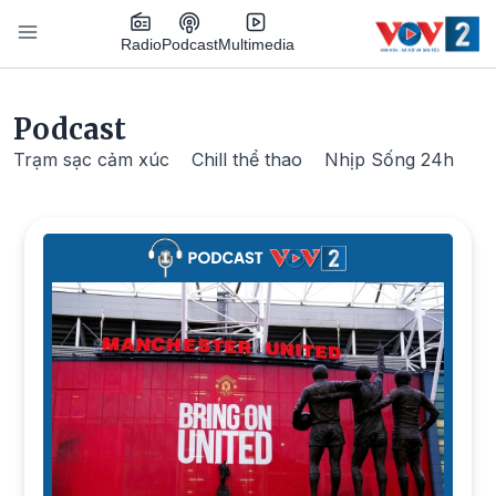
Nhảy đến nội dung
Podcast
Radio
Multimedia
Main navigation
Podcast
Trạm sạc cảm xúc
Chill thể thao
Nhịp Sống 24h