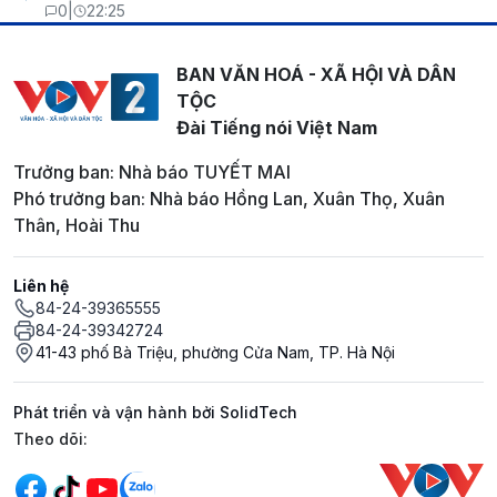
0
|
22:25
BAN VĂN HOÁ - XÃ HỘI VÀ DÂN
TỘC
Đài Tiếng nói Việt Nam
Trưởng ban: Nhà báo TUYẾT MAI
Phó trưởng ban: Nhà báo Hồng Lan, Xuân Thọ, Xuân
Thân, Hoài Thu
Liên hệ
84-24-39365555
84-24-39342724
41-43 phố Bà Triệu, phường Cửa Nam, TP. Hà Nội
Phát triển và vận hành bởi SolidTech
Mạng xã hội
Theo dõi: