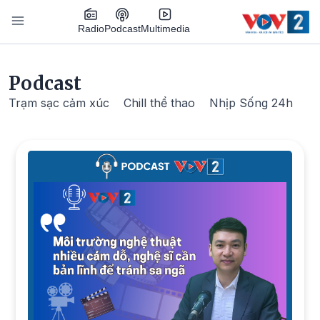
Nhảy đến nội dung
Podcast
Radio
Multimedia
Main navigation
Podcast
Trạm sạc cảm xúc
Chill thể thao
Nhịp Sống 24h