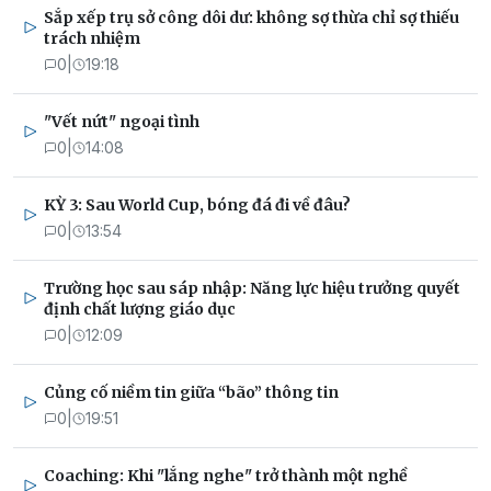
Sắp xếp trụ sở công dôi dư: không sợ thừa chỉ sợ thiếu
trách nhiệm
0
|
19:18
"Vết nứt" ngoại tình
0
|
14:08
KỲ 3: Sau World Cup, bóng đá đi về đâu?
0
|
13:54
Trường học sau sáp nhập: Năng lực hiệu trưởng quyết
định chất lượng giáo dục
0
|
12:09
Củng cố niềm tin giữa “bão” thông tin
0
|
19:51
Coaching: Khi "lắng nghe" trở thành một nghề