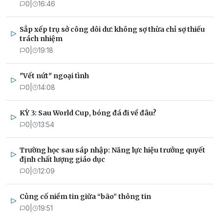
0
|
16:46
Sắp xếp trụ sở công dôi dư: không sợ thừa chỉ sợ thiếu
trách nhiệm
0
|
19:18
"Vết nứt" ngoại tình
0
|
14:08
KỲ 3: Sau World Cup, bóng đá đi về đâu?
0
|
13:54
Trường học sau sáp nhập: Năng lực hiệu trưởng quyết
định chất lượng giáo dục
0
|
12:09
Củng cố niềm tin giữa “bão” thông tin
0
|
19:51