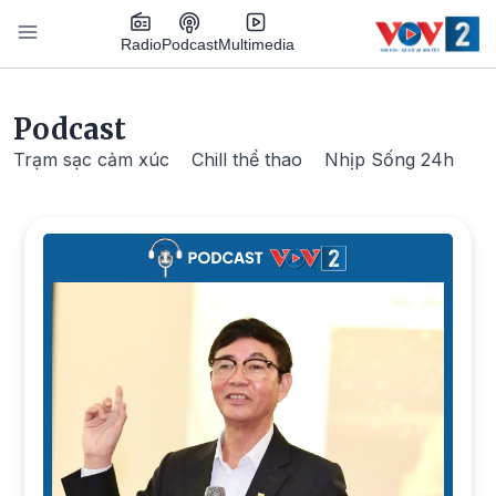
Nhảy đến nội dung
Podcast
Radio
Multimedia
Main navigation
Podcast
Trạm sạc cảm xúc
Chill thể thao
Nhịp Sống 24h