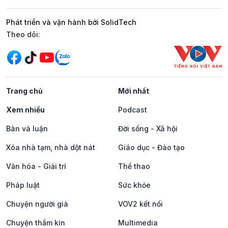
Phát triển và vận hành bởi SolidTech
Mạng xã hội
Theo dõi:
Trang chủ
Mới nhất
Xem nhiều
Podcast
Bàn và luận
Đời sống - Xã hội
Xóa nhà tạm, nhà dột nát
Giáo dục - Đào tạo
Văn hóa - Giải trí
Thể thao
Pháp luật
Sức khỏe
Chuyện người già
VOV2 kết nối
Chuyện thầm kín
Multimedia