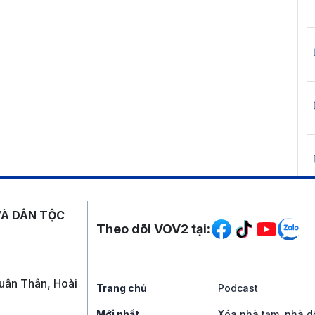
Mạng xã hội
VÀ DÂN TỘC
Theo dõi VOV2 tại:
uân Thân, Hoài
Trang chủ
Podcast
Mới nhất
Xóa nhà tạm, nhà d