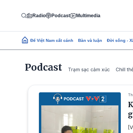
Nhảy đến nội dung
Radio
Podcast
Multimedia
Main navigation
Để Việt Nam cất cánh
Bàn và luận
Đời sống - X
Podcast
Trạm sạc cảm xúc
Chill th
Th
K
g
[V