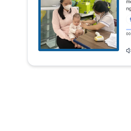
mỗ
ng
00