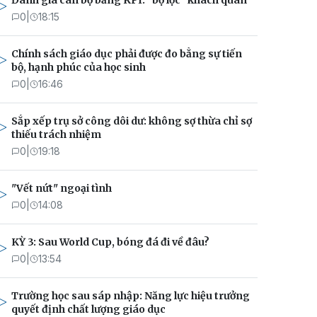
Đánh giá cán bộ bằng KPI: "bộ lọc" khách quan
0
|
18:15
Chính sách giáo dục phải được đo bằng sự tiến
bộ, hạnh phúc của học sinh
0
|
16:46
Sắp xếp trụ sở công dôi dư: không sợ thừa chỉ sợ
thiếu trách nhiệm
0
|
19:18
"Vết nứt" ngoại tình
0
|
14:08
KỲ 3: Sau World Cup, bóng đá đi về đâu?
0
|
13:54
Trường học sau sáp nhập: Năng lực hiệu trưởng
quyết định chất lượng giáo dục