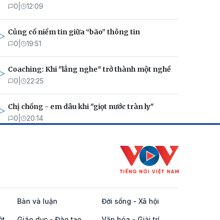
0
|
12:09
Củng cố niềm tin giữa “bão” thông tin
0
|
19:51
Coaching: Khi "lắng nghe" trở thành một nghề
0
|
22:25
Chị chồng - em dâu khi "giọt nước tràn ly"
0
|
20:14
Bàn và luận
Đời sống - Xã hội
ột
Giáo dục - Đào tạo
Văn hóa - Giải trí