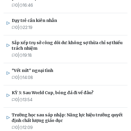
0
|
16:46
Dạy trẻ cần kiên nhẫn
0
|
22:19
Sắp xếp trụ sở công dôi dư: không sợ thừa chỉ sợ thiếu
trách nhiệm
0
|
19:18
"Vết nứt" ngoại tình
0
|
14:08
KỲ 3: Sau World Cup, bóng đá đi về đâu?
0
|
13:54
Trường học sau sáp nhập: Năng lực hiệu trưởng quyết
định chất lượng giáo dục
0
|
12:09