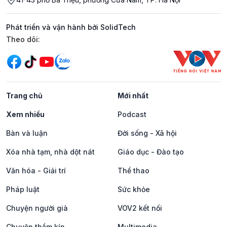
Phát triển và vận hành bởi SolidTech
Mạng xã hội
Theo dõi:
Trang chủ
Mới nhất
Xem nhiều
Podcast
Bàn và luận
Đời sống - Xã hội
Xóa nhà tạm, nhà dột nát
Giáo dục - Đào tạo
Văn hóa - Giải trí
Thể thao
Pháp luật
Sức khỏe
Chuyện người già
VOV2 kết nối
Chuyện thầm kín
Multimedia