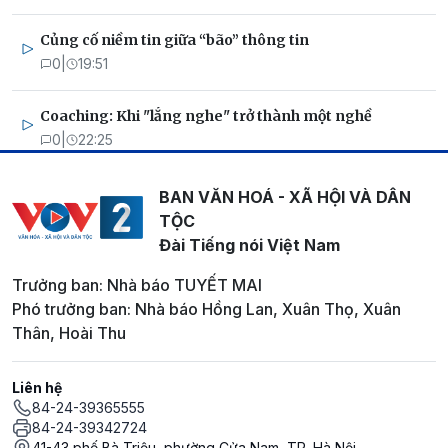
Củng cố niềm tin giữa “bão” thông tin
0
|
19:51
Coaching: Khi "lắng nghe" trở thành một nghề
0
|
22:25
BAN VĂN HOÁ - XÃ HỘI VÀ DÂN
TỘC
Đài Tiếng nói Việt Nam
Trưởng ban: Nhà báo TUYẾT MAI
Phó trưởng ban: Nhà báo Hồng Lan, Xuân Thọ, Xuân
Thân, Hoài Thu
Liên hệ
84-24-39365555
84-24-39342724
41-43 phố Bà Triệu, phường Cửa Nam, TP. Hà Nội