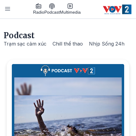
Nhảy đến nội dung
Podcast
Radio
Multimedia
Main navigation
Podcast
Trạm sạc cảm xúc
Chill thể thao
Nhịp Sống 24h