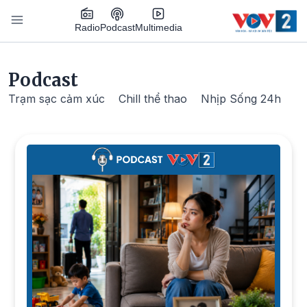
Nhảy đến nội dung
Podcast
Radio
Multimedia
Main navigation
Podcast
Trạm sạc cảm xúc
Chill thể thao
Nhịp Sống 24h