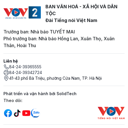
BAN VĂN HOÁ - XÃ HỘI VÀ DÂN
TỘC
Đài Tiếng nói Việt Nam
Trưởng ban: Nhà báo TUYẾT MAI
Phó trưởng ban: Nhà báo Hồng Lan, Xuân Thọ, Xuân
Thân, Hoài Thu
Liên hệ
84-24-39365555
84-24-39342724
41-43 phố Bà Triệu, phường Cửa Nam, TP. Hà Nội
Phát triển và vận hành bởi SolidTech
Mạng xã hội
Theo dõi: