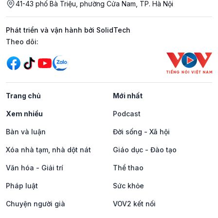
41-43 phố Bà Triệu, phường Cửa Nam, TP. Hà Nội
Phát triển và vận hành bởi SolidTech
Mạng xã hội
Theo dõi:
Trang chủ
Mới nhất
Xem nhiều
Podcast
Bàn và luận
Đời sống - Xã hội
Xóa nhà tạm, nhà dột nát
Giáo dục - Đào tạo
Văn hóa - Giải trí
Thể thao
Pháp luật
Sức khỏe
Chuyện người già
VOV2 kết nối