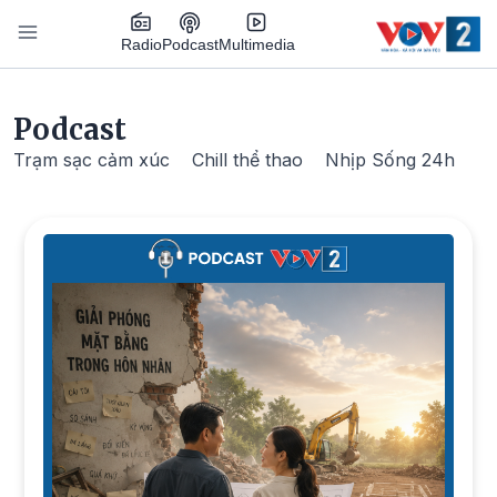
Nhảy đến nội dung
Podcast
Radio
Multimedia
Main navigation
Podcast
Trạm sạc cảm xúc
Chill thể thao
Nhịp Sống 24h