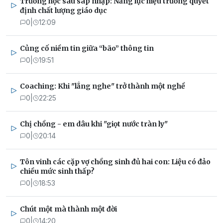
Trường học sau sáp nhập: Năng lực hiệu trưởng quyết
định chất lượng giáo dục
0
|
12:09
Củng cố niềm tin giữa “bão” thông tin
0
|
19:51
Coaching: Khi "lắng nghe" trở thành một nghề
0
|
22:25
Chị chồng - em dâu khi "giọt nước tràn ly"
0
|
20:14
Tôn vinh các cặp vợ chồng sinh đủ hai con: Liệu có đảo
chiều mức sinh thấp?
0
|
18:53
Chút một mà thành một đời
0
|
14:20