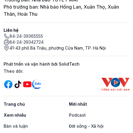
Phó trưởng ban: Nhà báo Hồng Lan, Xuân Thọ, Xuân
Thân, Hoài Thu
Liên hệ
84-24-39365555
84-24-39342724
41-43 phố Bà Triệu, phường Cửa Nam, TP. Hà Nội
Phát triển và vận hành bởi SolidTech
Mạng xã hội
Theo dõi:
Trang chủ
Mới nhất
Xem nhiều
Podcast
Bàn và luận
Đời sống - Xã hội