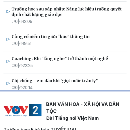
Trường học sau sáp nhập: Năng lực hiệu trưởng quyết
định chất lượng giáo dục
0
|
12:09
Củng cố niềm tin giữa “bão” thông tin
0
|
19:51
Coaching: Khi "lắng nghe" trở thành một nghề
0
|
22:25
Chị chồng - em dâu khi "giọt nước tràn ly"
0
|
20:14
BAN VĂN HOÁ - XÃ HỘI VÀ DÂN
TỘC
Đài Tiếng nói Việt Nam
Trưởng ban: Nhà báo TUYẾT MAI