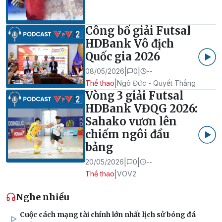
Công bố giải Futsal
HDBank Vô địch
Quốc gia 2026
|
|
08/05/2026
0
--
|
Thể thao
Ngô Đức - Quyết Thắng
Vòng 3 giải Futsal
HDBank VĐQG 2026:
Sahako vươn lên
chiếm ngôi đầu
bảng
|
|
20/05/2026
0
--
|
Thể thao
VOV2
Nghe nhiều
Cuộc cách mạng tài chính lớn nhất lịch sử bóng đá