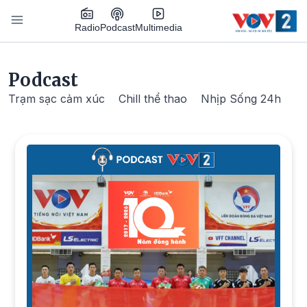
Nhảy đến nội dung
Podcast
Radio
Multimedia
Main navigation
Podcast
Trạm sạc cảm xúc
Chill thể thao
Nhịp Sống 24h