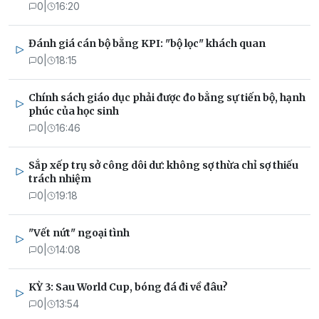
0
|
16:20
Đánh giá cán bộ bằng KPI: "bộ lọc" khách quan
0
|
18:15
Chính sách giáo dục phải được đo bằng sự tiến bộ, hạnh
phúc của học sinh
0
|
16:46
Sắp xếp trụ sở công dôi dư: không sợ thừa chỉ sợ thiếu
trách nhiệm
0
|
19:18
"Vết nứt" ngoại tình
0
|
14:08
KỲ 3: Sau World Cup, bóng đá đi về đâu?
0
|
13:54