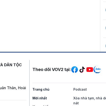
Mạng xã hội
VÀ DÂN TỘC
Theo dõi VOV2 tại:
uân Thân, Hoài
Trang chủ
Podcast
Mới nhất
Xóa nhà tạm, nhà d
nát