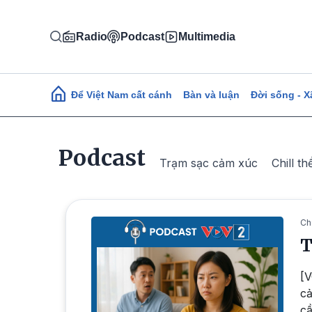
Nhảy đến nội dung
Radio
Podcast
Multimedia
Main navigation
Để Việt Nam cất cánh
Bàn và luận
Đời sống - X
Podcast
Trạm sạc cảm xúc
Chill th
Ch
T
[V
cả
cầ