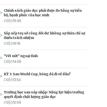
Chính sách giáo dục phải được đo bằng sự tiến
bộ, hạnh phúc của học sinh
0
|
16:46
Sắp xếp trụ sở công dôi dư: không sợ thừa chỉ sợ
thiếu trách nhiệm
0
|
19:18
"Vết nứt" ngoại tình
0
|
14:08
KỲ 3: Sau World Cup, bóng đá đi về đâu?
0
|
13:54
Trường học sau sáp nhập: Năng lực hiệu trưởng
quyết định chất lượng giáo dục
0
|
12:09