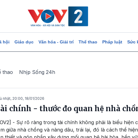
ã hội
Giáo dục
Văn hóa - Giải trí
Thể thao
Pháp luật
Sức 
ể thao
Nhịp Sống 24h
ủ nhật, 20:00, 18/01/2026
ài chính - thước đo quan hệ nhà chô
OV2] - Sự rõ ràng trong tài chính không phải là biểu hiện c
m giữa nhà chồng và nàng dâu, trái lại, đó là cách thể hiện 
n thiết và góp phần xây dựng mối quan hệ hài hòa, bền v