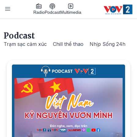
Nhảy đến nội dung
Podcast
Radio
Multimedia
Main navigation
Podcast
Trạm sạc cảm xúc
Chill thể thao
Nhịp Sống 24h