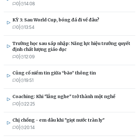
0
|
14:08
KỲ 3: Sau World Cup, bóng đá đi về đâu?
0
|
13:54
Trường học sau sáp nhập: Năng lực hiệu trưởng quyết
định chất lượng giáo dục
0
|
12:09
Củng cố niềm tin giữa “bão” thông tin
0
|
19:51
Coaching: Khi "lắng nghe" trở thành một nghề
0
|
22:25
Chị chồng - em dâu khi "giọt nước tràn ly"
0
|
20:14