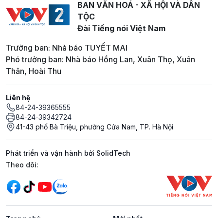
BAN VĂN HOÁ - XÃ HỘI VÀ DÂN
TỘC
Đài Tiếng nói Việt Nam
Trưởng ban: Nhà báo TUYẾT MAI
Phó trưởng ban: Nhà báo Hồng Lan, Xuân Thọ, Xuân
Thân, Hoài Thu
Liên hệ
84-24-39365555
84-24-39342724
41-43 phố Bà Triệu, phường Cửa Nam, TP. Hà Nội
Phát triển và vận hành bởi SolidTech
Mạng xã hội
Theo dõi: