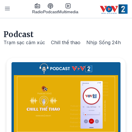
Nhảy đến nội dung
Podcast
Radio
Multimedia
Main navigation
Podcast
Trạm sạc cảm xúc
Chill thể thao
Nhịp Sống 24h