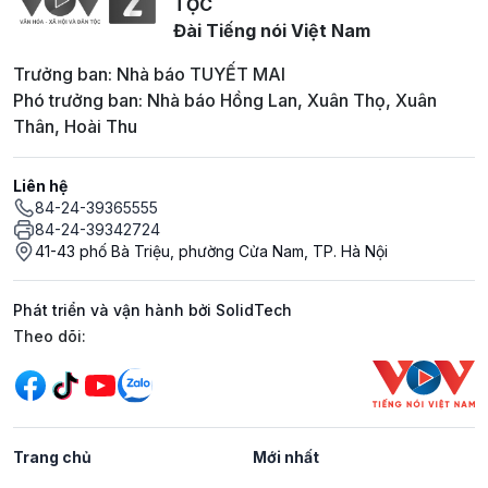
TỘC
Đài Tiếng nói Việt Nam
Trưởng ban: Nhà báo TUYẾT MAI
Phó trưởng ban: Nhà báo Hồng Lan, Xuân Thọ, Xuân
Thân, Hoài Thu
Liên hệ
84-24-39365555
84-24-39342724
41-43 phố Bà Triệu, phường Cửa Nam, TP. Hà Nội
Phát triển và vận hành bởi SolidTech
Mạng xã hội
Theo dõi:
Trang chủ
Mới nhất