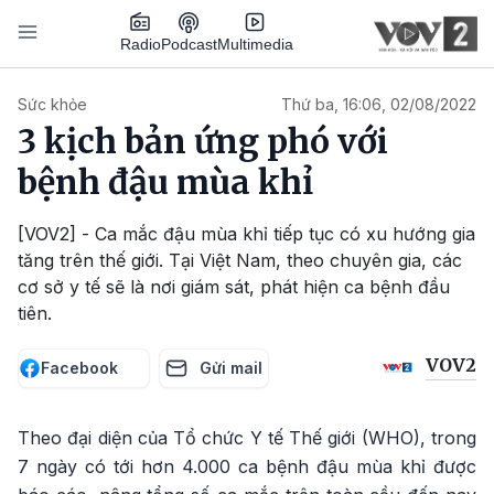
Nhảy đến nội dung
Podcast
Radio
Multimedia
Main navigation
Sức khỏe
Thứ ba, 16:06, 02/08/2022
3 kịch bản ứng phó với
bệnh đậu mùa khỉ
[VOV2] - Ca mắc đậu mùa khỉ tiếp tục có xu hướng gia
tăng trên thế giới. Tại Việt Nam, theo chuyên gia, các
cơ sở y tế sẽ là nơi giám sát, phát hiện ca bệnh đầu
tiên.
VOV2
Facebook
Gửi mail
Theo đại diện của Tổ chức Y tế Thế giới (WHO), trong
7 ngày có tới hơn 4.000 ca bệnh đậu mùa khỉ được