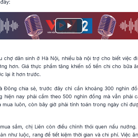
 đây:
Play
Video
u chợ dân sinh ở Hà Nội, nhiều bà nội trợ cho biết việc đi
ưỡng hơn. Giá thực phẩm tăng khiến số tiền chi cho bữa 
lại ít hơn trước.
 Đông chia sẻ, trước đây chỉ cần khoảng 300 nghìn đồ
g hiện nay phải cầm theo 500 nghìn đồng mà vẫn phải 
à mua luôn, còn bây giờ phải tính toán trong ngày chỉ được
 mua sắm, chị Liên còn điều chỉnh thói quen nấu nướn
n như luộc, rang để tiết kiệm thời gian và chi phí. Việc ă