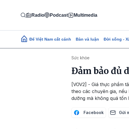
Nhảy đến nội dung
Radio
Podcast
Multimedia
Main navigation
Để Việt Nam cất cánh
Bàn và luận
Đời sống - X
Sức khỏe
Đảm bảo đủ d
[VOV2] - Giá thực phẩm tă
theo các chuyên gia, nếu 
dưỡng mà không quá tốn 
Facebook
Gửi 