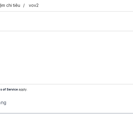
iệm chi tiêu
vov2
s of Service
apply.
ăng