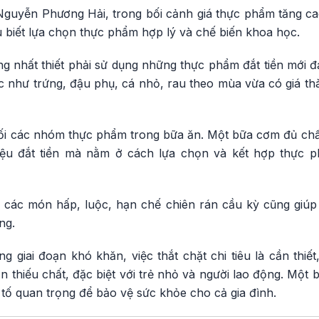
guyễn Phương Hải, trong bối cảnh giá thực phẩm tăng cao
u biết lựa chọn thực phẩm hợp lý và chế biến khoa học.
g nhất thiết phải sử dụng những thực phẩm đắt tiền mới 
c như trứng, đậu phụ, cá nhỏ, rau theo mùa vừa có giá th
đối các nhóm thực phẩm trong bữa ăn. Một bữa cơm đủ ch
ệu đắt tiền mà nằm ở cách lựa chọn và kết hợp thực 
 các món hấp, luộc, hạn chế chiên rán cầu kỳ cũng giúp ti
ng.
g giai đoạn khó khăn, việc thắt chặt chi tiêu là cần thiế
 thiếu chất, đặc biệt với trẻ nhỏ và người lao động. Một
 tố quan trọng để bảo vệ sức khỏe cho cả gia đình.