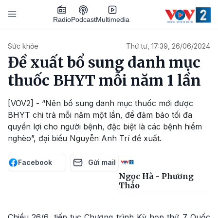
Nhảy đến nội dung
Podcast
Radio
Multimedia
Main navigation
Sức khỏe
Thứ tư, 17:39, 26/06/2024
Đề xuất bổ sung danh mục
thuốc BHYT mỗi năm 1 lần
[VOV2] - “Nên bổ sung danh mục thuốc mới được
BHYT chi trả mỗi năm một lần, để đảm bảo tối đa
quyền lợi cho người bệnh, đặc biệt là các bệnh hiểm
nghèo”, đại biểu Nguyễn Anh Trí đề xuất.
Facebook
Gửi mail
Ngọc Hà - Phương
Thảo
Chiều 26/6, tiếp tục Chương trình Kỳ họp thứ 7 Quốc