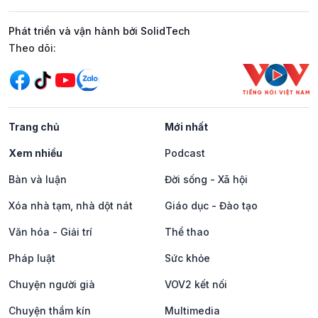
Phát triển và vận hành bởi SolidTech
Mạng xã hội
Theo dõi:
Trang chủ
Mới nhất
Xem nhiều
Podcast
Bàn và luận
Đời sống - Xã hội
Xóa nhà tạm, nhà dột nát
Giáo dục - Đào tạo
Văn hóa - Giải trí
Thể thao
Pháp luật
Sức khỏe
Chuyện người già
VOV2 kết nối
Chuyện thầm kín
Multimedia