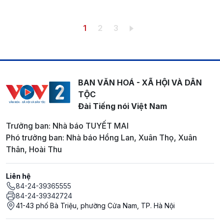
Pagination
Trang hiện thời
Trang
Trang
1
2
3
BAN VĂN HOÁ - XÃ HỘI VÀ DÂN
TỘC
Đài Tiếng nói Việt Nam
Trưởng ban: Nhà báo TUYẾT MAI
Phó trưởng ban: Nhà báo Hồng Lan, Xuân Thọ, Xuân
Thân, Hoài Thu
Liên hệ
84-24-39365555
84-24-39342724
41-43 phố Bà Triệu, phường Cửa Nam, TP. Hà Nội