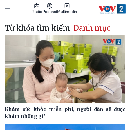
Nhảy đến nội dung
Podcast
Radio
Multimedia
Main navigation
Từ khóa tìm kiếm:
Danh mục
Khám sức khỏe miễn phí, người dân sẽ được
khám những gì?