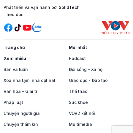
Phát triển và vận hành bởi SolidTech
Mạng xã hội
Theo dõi:
Trang chủ
Mới nhất
Xem nhiều
Podcast
Bàn và luận
Đời sống - Xã hội
Xóa nhà tạm, nhà dột nát
Giáo dục - Đào tạo
Văn hóa - Giải trí
Thể thao
Pháp luật
Sức khỏe
Chuyện người già
VOV2 kết nối
Chuyện thầm kín
Multimedia