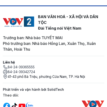
BAN VĂN HOÁ - XÃ HỘI VÀ DÂN
TỘC
Đài Tiếng nói Việt Nam
Trưởng ban: Nhà báo TUYẾT MAI
Phó trưởng ban: Nhà báo Hồng Lan, Xuân Thọ, Xuân
Thân, Hoài Thu
Liên hệ
84-24-39365555
84-24-39342724
41-43 phố Bà Triệu, phường Cửa Nam, TP. Hà Nội
Phát triển và vận hành bởi SolidTech
Mạng xã hội
Theo dõi: