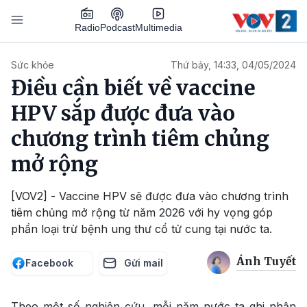
Nhảy đến nội dung
Podcast
Radio
Multimedia
Main navigation
Sức khỏe
Thứ bảy, 14:33, 04/05/2024
Điều cần biết về vaccine
HPV sắp được đưa vào
chương trình tiêm chủng
mở rộng
[VOV2] - Vaccine HPV sẽ được đưa vào chương trình
tiêm chủng mở rộng từ năm 2026 với hy vọng góp
phần loại trừ bệnh ung thư cổ tử cung tại nước ta.
Ánh Tuyết
Facebook
Gửi mail
Theo một số nghiên cứu, mỗi năm nước ta ghi nhận