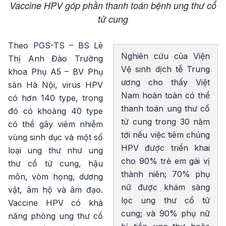
Vaccine HPV góp phần thanh toán bệnh ung thư cổ
tử cung
Theo PGS-TS – BS Lê
Nghiên cứu của Viện
Thị Anh Đào Trưởng
Vệ sinh dịch tễ Trung
khoa Phụ A5 – BV Phụ
ương cho thấy Việt
sản Hà Nội, virus HPV
Nam hoàn toàn có thể
có hơn 140 type, trong
thanh toán ung thư cổ
đó có khoảng 40 type
tử cung trong 30 năm
có thể gây viêm nhiễm
tới nếu việc tiêm chủng
vùng sinh dục và một số
HPV được triển khai
loại ung thư như ung
cho 90% trẻ em gái vị
thư cổ tử cung, hậu
thành niên; 70% phụ
môn, vòm họng, dương
nữ được khám sàng
vật, âm hộ và âm đạo.
lọc ung thư cổ tử
Vaccine HPV có khả
cung; và 90% phụ nữ
năng phòng ung thư cổ