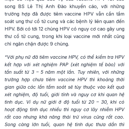
song BS Lê Thị Anh Đào khuyến cáo, với những
trường hợp đã được tiêm vaccine HPV vẫn cần tầm
soát ung thư cổ tử cung và các bệnh lý liên quan đến
HPV. Bởi có tới 12 chủng HPV có nguy cơ cao gây ung
thư cổ tử cung, trong khi loại vaccine mới nhất cũng
chỉ ngăn chặn được 9 chủng.
“Với phụ nữ đã tiêm vaccine HPV, có thể kiểm tra HPV
kết hợp với xét nghiệm PAP (xét nghiệm tế bào) với
tần suất từ 3 – 5 năm một lần. Tuy nhiên, với những
trường hợp chưa tiêm vaccine HPV thì khoảng thời
gian giữa các lần tầm soát sẽ tùy thuộc vào kết quả
xét nghiệm, độ tuổi, giới tính và nguy cơ khi quan hệ
tình dục. Ví dụ nữ giới ở độ tuổi từ 20 – 30, khi có
hoạt động tình dục nhiều thì nguy cơ lây nhiễm HPV
rất cao nhưng khả năng thải trừ virus cũng rất cao.
Song càng lớn tuổi, quan hệ tình dục thưa dần thì