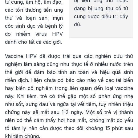
bị tiền ung thư hoặc
tử cung, âm hộ, âm đạo,
đang bị ung thư cổ tử
các tổn thương tiền ung
cung được điều trị đầy
thư và loạn sản, mụn
đủ.
cóc sinh dục và bệnh lý
do nhiễm virus HPV
dành cho tất cả các giới.
Vaccine HPV đã được trải qua các nghiên cứu thử
nghiệm lâm sàng cũng như thực tế ở nhiều nước trên
thế giới để đảm bảo tính an toàn và hiệu quả sinh
miễn dịch. Hiện chưa có báo cáo nào về các tai biến
hay biến cố nghiêm trọng liên quan đến loại vaccine
này. Khi tiêm, trẻ có thể gặp một số phản ứng nhẹ
như sốt, sưng đau và ngứa tại vết tiêm, tuy nhiên triệu
chứng này sẽ mất sau 1-2 ngày. Một số trẻ vị thành
niên có thể cảm thấy hơi hoa mắt, chóng mặt do yếu
tố tâm lý nên cần được theo dõi khoảng 15 phút sau
khi tiêm chủng.