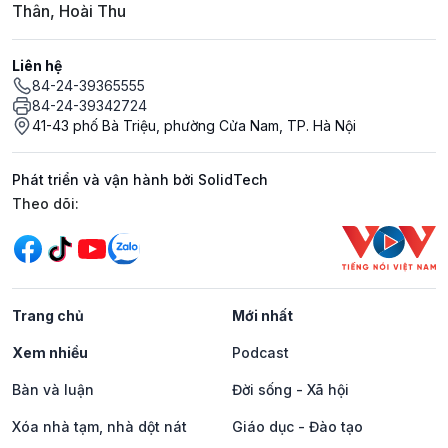
Thân, Hoài Thu
Liên hệ
84-24-39365555
84-24-39342724
41-43 phố Bà Triệu, phường Cửa Nam, TP. Hà Nội
Phát triển và vận hành bởi SolidTech
Mạng xã hội
Theo dõi:
Trang chủ
Mới nhất
Xem nhiều
Podcast
Bàn và luận
Đời sống - Xã hội
Xóa nhà tạm, nhà dột nát
Giáo dục - Đào tạo