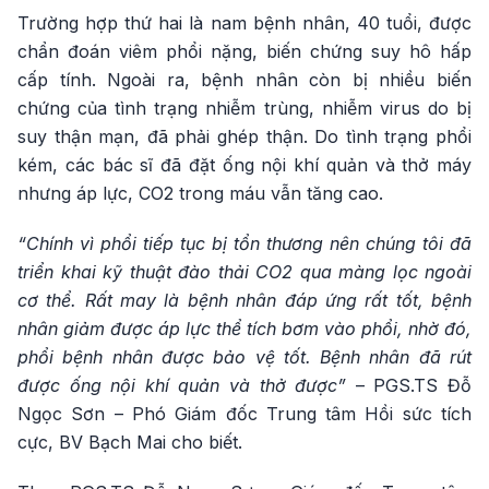
Trường hợp thứ hai là nam bệnh nhân, 40 tuổi, được
chẩn đoán viêm phổi nặng, biến chứng suy hô hấp
cấp tính. Ngoài ra, bệnh nhân còn bị nhiều biến
chứng của tình trạng nhiễm trùng, nhiễm virus do bị
suy thận mạn, đã phải ghép thận. Do tình trạng phổi
kém, các bác sĩ đã đặt ống nội khí quản và thở máy
nhưng áp lực, CO2 trong máu vẫn tăng cao.
“Chính vì phổi tiếp tục bị tổn thương
nên chúng tôi đã
triển khai kỹ thuật đào thải CO2 qua màng lọc ngoài
cơ thể. Rất may là bệnh nhân đáp ứng rất tốt, bệnh
nhân giảm được áp lực thể tích bơm vào phổi, nhờ đó,
phổi bệnh nhân được bảo vệ tốt. Bệnh nhân đã rút
được ống nội khí quản và thở được”
– PGS.TS Đỗ
Ngọc Sơn – Phó Giám đốc Trung tâm Hồi sức tích
cực, BV Bạch Mai cho biết.