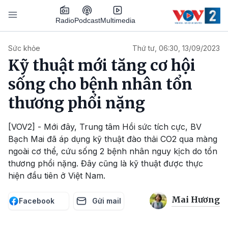
Nhảy đến nội dung
Podcast
Radio
Multimedia
Main navigation
Sức khỏe
Thứ tư, 06:30, 13/09/2023
Kỹ thuật mới tăng cơ hội
sống cho bệnh nhân tổn
thương phổi nặng
[VOV2] - Mới đây, Trung tâm Hồi sức tích cực, BV
Bạch Mai đã áp dụng kỹ thuật đào thải CO2 qua màng
ngoài cơ thể, cứu sống 2 bệnh nhân nguy kịch do tổn
thương phổi nặng. Đây cũng là kỹ thuật được thực
hiện đầu tiên ở Việt Nam.
Mai Hương
Facebook
Gửi mail