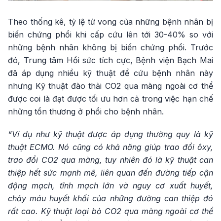
Theo thống kê, tỷ lệ tử vong của những bệnh nhân bị
biến chứng phổi khi cấp cứu lên tới 30-40% so với
những bệnh nhân không bị biến chứng phổi. Trước
đó, Trung tâm Hồi sức tích cực, Bệnh viện Bạch Mai
đã áp dụng nhiều kỹ thuật để cứu bệnh nhân này
nhưng Kỹ thuật đào thải CO2 qua màng ngoài cơ thể
được coi là đạt được tối ưu hơn cả trong việc hạn chế
những tổn thương ở phổi cho bệnh nhân.
“Ví dụ như kỹ thuật được áp dụng thường quy là kỹ
thuật ECMO. Nó cũng có khả năng giúp trao đổi ôxy,
trao đổi CO2 qua màng, tuy nhiên đó là kỹ thuật can
thiệp hết sức mạnh mẽ, liên quan đến đường tiếp cận
động mạch, tĩnh mạch lớn và nguy cơ xuất huyết,
chảy máu huyết khối của những đường can thiệp đó
rất cao. Kỹ thuật loại bỏ CO2 qua màng ngoài cơ thể