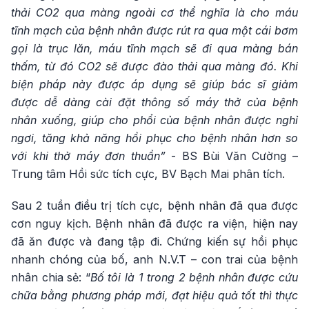
thải CO2 qua màng ngoài cơ thể nghĩa là cho máu
tĩnh mạch của bệnh nhân được rút ra qua một cái bơm
gọi là trục lăn, máu tĩnh mạch sẽ đi qua màng bán
thấm, từ đó CO2 sẽ được đào thải qua màng đó. Khi
biện pháp này được áp dụng sẽ giúp bác sĩ giảm
được dễ dàng cài đặt thông số máy thở của bệnh
nhân xuống, giúp cho phổi của bệnh nhân được nghỉ
ngơi, tăng khả năng hồi phục cho bệnh nhân hơn so
với khi thở máy đơn thuần”
- BS Bùi Văn Cường –
Trung tâm Hồi sức tích cực, BV Bạch Mai phân tích.
Sau 2 tuần điều trị tích cực, bệnh nhân đã qua được
cơn nguy kịch. Bệnh nhân đã được ra viện, hiện nay
đã ăn được và đang tập đi. Chứng kiến sự hồi phục
nhanh chóng của bố, anh N.V.T – con trai của bệnh
nhân chia sẻ: “
Bố tôi là 1 trong 2 bệnh nhân được cứu
chữa bằng phương pháp mới, đạt hiệu quả tốt thì thực