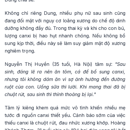
Không chỉ riêng Dung, nhiều phụ nữ sau sinh cũng
đang đối mặt với nguy cơ loãng xương do chế độ dinh
dưỡng không đầy đủ. Trong thai kỳ và khi cho con bú,
lượng canxi bị hao hụt nhanh chóng. Nếu không bổ
sung kịp thời, điều này sẽ làm suy giảm mật độ xương
nghiêm trọng.
Nguyễn Thị Huyền (35 tuổi, Hà Nội) tâm sự:
"Sau
sinh, đáng lẽ ra nên ăn tôm, cá để bổ sung canxi,
nhưng tôi không dám ăn vì sợ ảnh hưởng đến đường
ruột của con. Uống sữa thì lười. Khi mang thai đã bị
chuột rút, sau sinh thì thỉnh thoảng bị lại."
Tâm lý kiêng khem quá mức vô tình khiến nhiều mẹ
tước đi nguồn canxi thiết yếu. Cảnh báo sớm của việc
thiếu canxi là chuột rút, đau nhức xương khớp. Hoàng