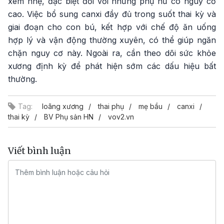
xem nhẹ, đặc biệt đối với những phụ nữ có nguy cơ
cao. Việc bổ sung canxi đầy đủ trong suốt thai kỳ và
giai đoạn cho con bú, kết hợp với chế độ ăn uống
hợp lý và vận động thường xuyên, có thể giúp ngăn
chặn nguy cơ này. Ngoài ra, cần theo dõi sức khỏe
xương định kỳ để phát hiện sớm các dấu hiệu bất
thường.
Tag:
loãng xương
thai phụ
mẹ bầu
canxi
thai kỳ
BV Phụ sản HN
vov2.vn
Viết bình luận