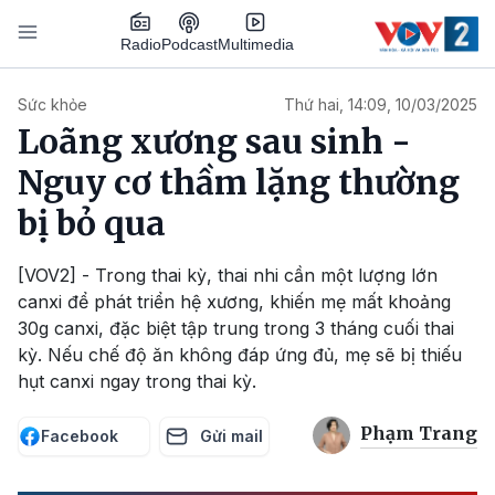
Nhảy đến nội dung
Podcast
Radio
Multimedia
Main navigation
Sức khỏe
Thứ hai, 14:09, 10/03/2025
Loãng xương sau sinh -
Nguy cơ thầm lặng thường
bị bỏ qua
[VOV2] - Trong thai kỳ, thai nhi cần một lượng lớn
canxi để phát triển hệ xương, khiến mẹ mất khoảng
30g canxi, đặc biệt tập trung trong 3 tháng cuối thai
kỳ. Nếu chế độ ăn không đáp ứng đủ, mẹ sẽ bị thiếu
hụt canxi ngay trong thai kỳ.
Phạm Trang
Facebook
Gửi mail