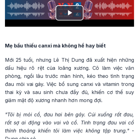
Play
Video
Mẹ bầu thiếu canxi mà không hề hay biết
Mới 25 tuổi, nhưng Lê Thị Dung đã xuất hiện những
dấu hiệu rõ rệt của loãng xương. Cô làm việc văn
phòng, ngồi lâu trước màn hình, kéo theo tình trạng
đau mỏi vai gáy. Việc bổ sung canxi và vitamin trong
thai kỳ và sau sinh chưa đầy đủ, khiến cơ thể suy
giảm mật độ xương nhanh hơn mong đợi.
"Tôi bị mỏi cổ, đau hai bên gáy. Cúi xuống rất đau,
rất sợ ai động vào vai và cổ. Tình trạng đau vai cổ
thỉnh thoảng khiến tôi làm việc không tập trung."
-
Dung chia sẻ.