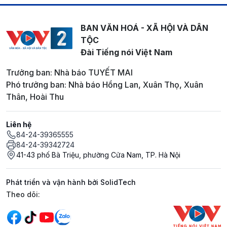
BAN VĂN HOÁ - XÃ HỘI VÀ DÂN
TỘC
Đài Tiếng nói Việt Nam
Trưởng ban: Nhà báo TUYẾT MAI
Phó trưởng ban: Nhà báo Hồng Lan, Xuân Thọ, Xuân
Thân, Hoài Thu
Liên hệ
84-24-39365555
84-24-39342724
41-43 phố Bà Triệu, phường Cửa Nam, TP. Hà Nội
Phát triển và vận hành bởi SolidTech
Mạng xã hội
Theo dõi: