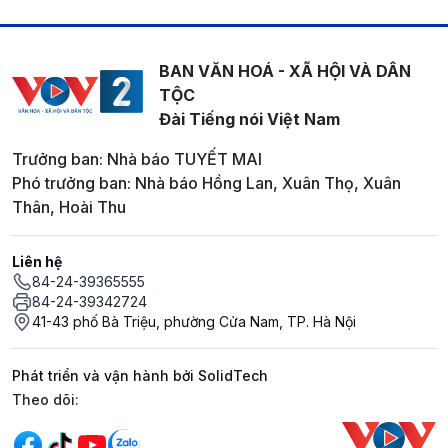
BAN VĂN HOÁ - XÃ HỘI VÀ DÂN
TỘC
Đài Tiếng nói Việt Nam
Trưởng ban: Nhà báo TUYẾT MAI
Phó trưởng ban: Nhà báo Hồng Lan, Xuân Thọ, Xuân
Thân, Hoài Thu
Liên hệ
84-24-39365555
84-24-39342724
41-43 phố Bà Triệu, phường Cửa Nam, TP. Hà Nội
Phát triển và vận hành bởi SolidTech
Mạng xã hội
Theo dõi: