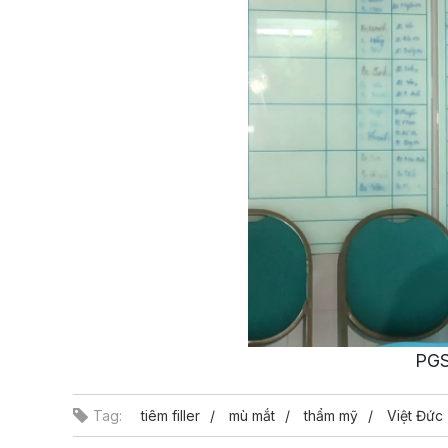
PGS
Tag:
tiêm filler
mù mắt
thẩm mỹ
Việt Đức