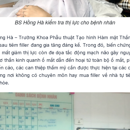
BS Hồng Hà kiểm tra thị lực cho bệnh nhân
g Hà – Trưởng Khoa Phẫu thuật Tạo hình Hàm mặt Thẩm
sau tiêm filler đang gia tăng đáng kể. Trong đó, biến chứ
, mất giảm thị lực còn đe dọa tắc động mạch não gây ngu
ơ thần kinh quanh ổ mắt dẫn đến hoại tử toàn bộ ổ mắt, p
 cáo, các can thiệp thẩm mỹ cần được thực hiện tại các c
những nơi không có chuyên môn hay mua filler về nhà tự t
hỏe.