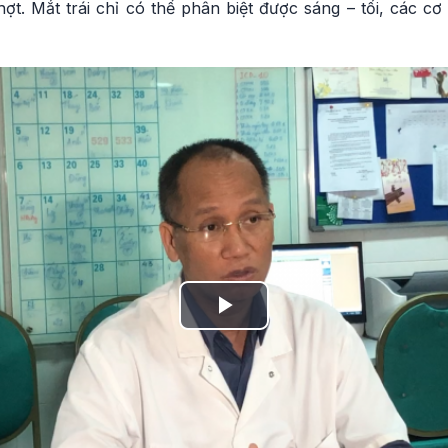
nhợt. Mắt trái chỉ có thể phân biệt được sáng – tối, các cơ
Play
Video