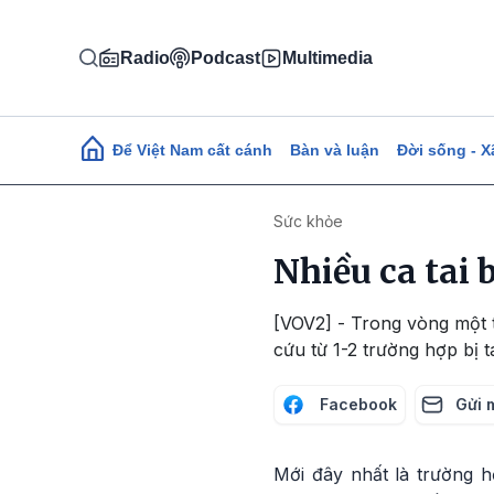
Nhảy đến nội dung
Radio
Podcast
Multimedia
Main navigation
Để Việt Nam cất cánh
Bàn và luận
Đời sống - X
Sức khỏe
Nhiều ca tai 
[VOV2] - Trong vòng một t
cứu từ 1-2 trường hợp bị t
Facebook
Gửi 
Mới đây nhất là trường h