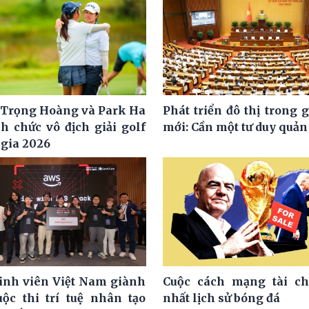
Trọng Hoàng và Park Ha
Phát triển đô thị trong 
h chức vô địch giải golf
mới: Cần một tư duy quản 
 gia 2026
nh viên Việt Nam giành
Cuộc cách mạng tài ch
uộc thi trí tuệ nhân tạo
nhất lịch sử bóng đá