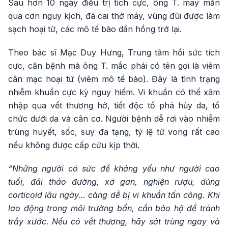
Sau hơn 10 ngày điều trị tích cực, ông T. may mắn
qua cơn nguy kịch, đã cai thở máy, vùng đùi được làm
sạch hoại tử, các mô tế bào dần hồng trở lại.
Theo bác sĩ Mạc Duy Hưng, Trung tâm hồi sức tích
cực, căn bệnh mà ông T. mắc phải có tên gọi là viêm
cân mạc hoại tử (viêm mô tế bào). Đây là tình trạng
nhiễm khuẩn cực kỳ nguy hiểm. Vi khuẩn có thể xâm
nhập qua vết thương hở, tiết độc tố phá hủy da, tổ
chức dưới da và cân cơ. Người bệnh dễ rơi vào nhiễm
trùng huyết, sốc, suy đa tạng, tỷ lệ tử vong rất cao
nếu không được cấp cứu kịp thời.
“Những người có sức đề kháng yếu như người cao
tuổi, đái tháo đường, xơ gan, nghiện rượu, dùng
corticoid lâu ngày… càng dễ bị vi khuẩn tấn công. Khi
lao động trong môi trường bẩn, cần bảo hộ để tránh
trầy xước. Nếu có vết thương, hãy sát trùng ngay và