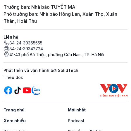
Trưởng ban: Nhà báo TUYẾT MAI
Phó trưởng ban: Nhà báo Hồng Lan, Xuân Thọ, Xuân
Thân, Hoài Thu
Liên hệ
84-24-39365555
84-24-39342724
41-43 phố Bà Triệu, phường Cửa Nam, TP. Hà Nội
Phát triển và vận hành bởi SolidTech
Mạng xã hội
Theo dõi:
Trang chủ
Mới nhất
Xem nhiều
Podcast