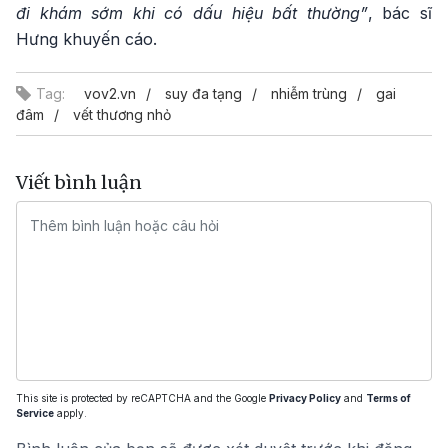
đi khám sớm khi có dấu hiệu bất thường”
, bác sĩ
Hưng khuyến cáo.
Tag:
vov2.vn
suy đa tạng
nhiễm trùng
gai
đâm
vết thương nhỏ
Viết bình luận
This site is protected by reCAPTCHA and the Google
Privacy Policy
and
Terms of
Service
apply.