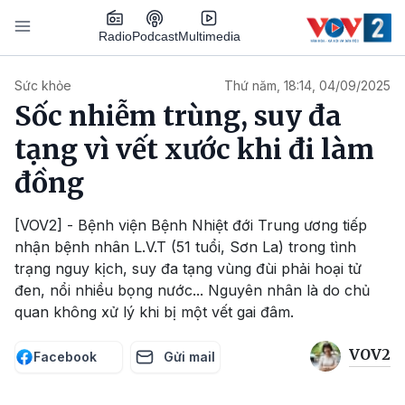
Nhảy đến nội dung
Podcast
Radio
Multimedia
Main navigation
Sức khỏe
Thứ năm, 18:14, 04/09/2025
Sốc nhiễm trùng, suy đa
tạng vì vết xước khi đi làm
đồng
[VOV2] - Bệnh viện Bệnh Nhiệt đới Trung ương tiếp
nhận bệnh nhân L.V.T (51 tuổi, Sơn La) trong tình
trạng nguy kịch, suy đa tạng vùng đùi phải hoại tử
đen, nổi nhiều bọng nước... Nguyên nhân là do chủ
quan không xử lý khi bị một vết gai đâm.
VOV2
Facebook
Gửi mail