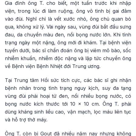
Gia đình ông T. cho biết, một tuần trước khi nhập
viện, trong lúc đi làm ruộng, ông vô tình bị gai đâm
vào đùi. Nghĩ chỉ là vết xước nhỏ, ông chủ quan bỏ
qua, không xử lý. Vài ngày sau, vùng đùi bắt đầu sưng
đau, da chuyển màu đen, nổi bọng nước lớn. Khi tình
trạng ngày một nặng, ông mới đi khám. Tại bệnh viện
tuyến dưới, bác sĩ chẩn đoán ông bị viêm mô bào, sốc
nhiễm khuẩn, nhiễm độc nặng và lập tức chuyển ông
về Bệnh viện Bệnh Nhiệt đới Trung ương.
Tại Trung tâm Hồi sức tích cực, các bác sĩ ghi nhận
bệnh nhân trong tình trạng nguy kịch, suy đa tạng
vùng đùi phải hoại tử đen, nổi nhiều bọng nước, có
bọng nước kích thước tới 10 x 10 cm. Ông T. phải
dùng kháng sinh liều cao, vận mạch, lọc máu liên tục
và hỗ trợ thở máy.
Ông T. còn bị Gout đã nhiều năm nay nhưng không