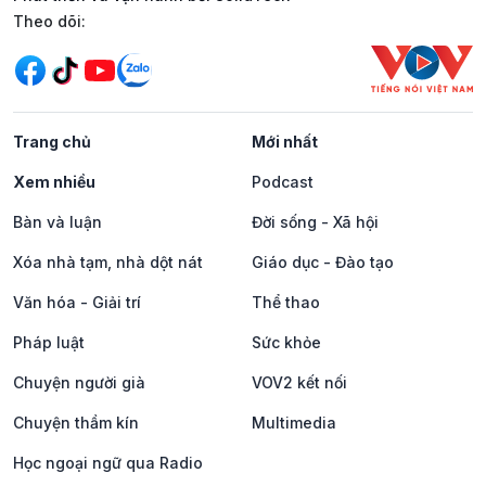
Mạng xã hội
Theo dõi:
Trang chủ
Mới nhất
Xem nhiều
Podcast
Bàn và luận
Đời sống - Xã hội
Xóa nhà tạm, nhà dột nát
Giáo dục - Đào tạo
Văn hóa - Giải trí
Thể thao
Pháp luật
Sức khỏe
Chuyện người già
VOV2 kết nối
Chuyện thầm kín
Multimedia
Học ngoại ngữ qua Radio