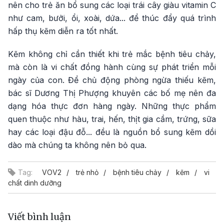
nên cho trẻ ăn bổ sung các loại trái cây giàu vitamin C
như cam, bưởi, ổi, xoài, dứa... để thúc đẩy quá trình
hấp thụ kẽm diễn ra tốt nhất.
Kẽm không chỉ cần thiết khi trẻ mắc bệnh tiêu chảy,
mà còn là vi chất đồng hành cùng sự phát triển mỗi
ngày của con. Để chủ động phòng ngừa thiếu kẽm,
bác sĩ Dương Thị Phượng khuyên các bố mẹ nên đa
dạng hóa thực đơn hàng ngày. Những thực phẩm
quen thuộc như hàu, trai, hến, thịt gia cầm, trứng, sữa
hay các loại đậu đỗ... đều là nguồn bổ sung kẽm dồi
dào mà chúng ta không nên bỏ qua.
Tag:
VOV2
trẻ nhỏ
bệnh tiêu chảy
kẽm
vi
chất dinh dưỡng
Viết bình luận