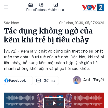
Nhảy đến nội dung
Podcast
Radio
Multimedia
Main navigation
Sức khỏe
Chủ nhật, 10:39, 05/07/2026
Tác dụng không ngờ của
kẽm khi trẻ bị tiêu chảy
[VOV2] - Kẽm là vi chất vô cùng cần thiết cho sự phát
triển thể chất và trí tuệ của trẻ nhỏ. Đặc biệt, khi trẻ bị
tiêu chảy, bổ sung kẽm một cách hợp lý sẽ giúp bé
nhanh chóng khỏi bệnh và phục hồi sức khỏe.
Ánh Tuyết
Facebook
Gửi mail