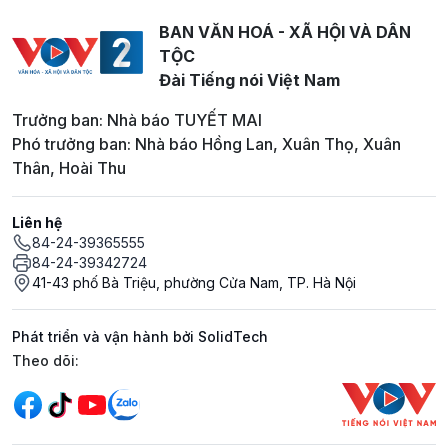
BAN VĂN HOÁ - XÃ HỘI VÀ DÂN
TỘC
Đài Tiếng nói Việt Nam
Trưởng ban: Nhà báo TUYẾT MAI
Phó trưởng ban: Nhà báo Hồng Lan, Xuân Thọ, Xuân
Thân, Hoài Thu
Liên hệ
84-24-39365555
84-24-39342724
41-43 phố Bà Triệu, phường Cửa Nam, TP. Hà Nội
Phát triển và vận hành bởi SolidTech
Mạng xã hội
Theo dõi: