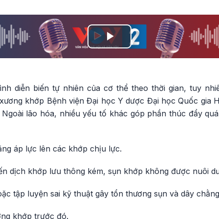
Play
Video
ình diễn biến tự nhiên của cơ thể theo thời gian, tuy n
ương khớp Bệnh viện Đại học Y dược Đại học Quốc gia Hà
 Ngoài lão hóa, nhiều yếu tố khác góp phần thúc đẩy quá 
ăng áp lực lên các khớp chịu lực.
hiến dịch khớp lưu thông kém, sụn khớp không được nuôi d
oặc tập luyện sai kỹ thuật gây tổn thương sụn và dây chằng
ơng khớp trước đó.