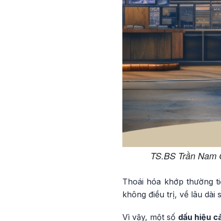
TS.BS Trần Nam C
Thoái hóa khớp thường ti
không điều trị, về lâu dà
Vì vậy, một số
dấu hiệu c