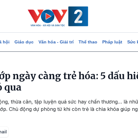
ã hội
Giáo dục
Văn hóa - Giải trí
Thể thao
Pháp luật
Sức 
ớp ngày càng trẻ hóa: 5 dấu h
ỏ qua
động, thừa cân, tập luyện quá sức hay chấn thương… là nh
p. Chủ động dự phòng từ khi còn trẻ là chìa khóa giúp ng
mail