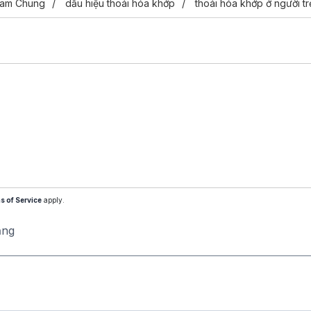
Nam Chung
dấu hiệu thoái hóa khớp
thoái hóa khớp ở người tr
s of Service
apply.
ăng