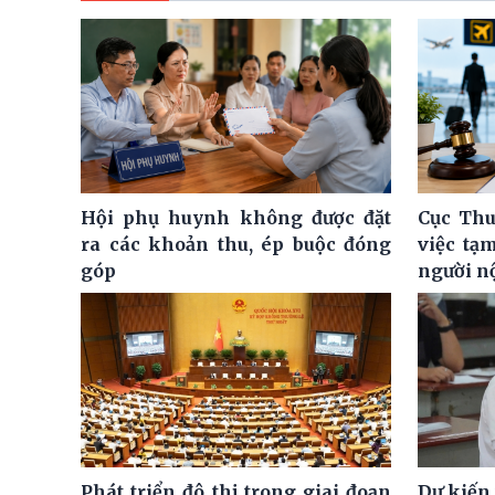
Hội phụ huynh không được đặt
Cục Thu
ra các khoản thu, ép buộc đóng
việc tạ
góp
người n
Phát triển đô thị trong giai đoạn
Dự kiến