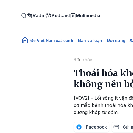
Nhảy đến nội dung
Radio
Podcast
Multimedia
Main navigation
Để Việt Nam cất cánh
Bàn và luận
Đời sống - X
Sức khỏe
Thoái hóa kh
không nên b
[VOV2] - Lối sống ít vận 
cơ mắc bệnh thoái hóa khớ
xương khớp từ sớm.
Facebook
Gửi 