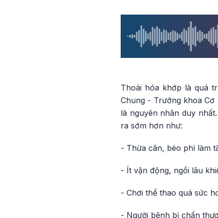
Thoái hóa khớp là quá tr
Chung - Trưởng khoa Cơ x
là nguyên nhân duy nhất.
ra sớm hơn như:
- Thừa cân, béo phì làm t
- Ít vận động, ngồi lâu k
- Chơi thể thao quá sức h
- Người bệnh bị chấn thư