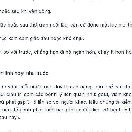
hoặc sau khi vận động.
ậy hoặc sau thời gian ngồi lâu, cần cử động một lúc mới th
khục kèm cảm giác đau hoặc khó chịu.
 so với trước, chẳng hạn đi bộ ngắn hơn, chạy ít hơn ho
 linh hoạt như trước.
ớp sớm, mỗi người nên duy trì cân nặng, hạn chế vận độn
âu, điều trị sớm các bệnh lý liên quan như: gout, viêm k
ứ phát gấp 3- 5 lần so với người khác. Nếu chúng ta kiểm
 nếu để bệnh phát triển nặng thì sẽ đối diện với bệnh lý
au này./.