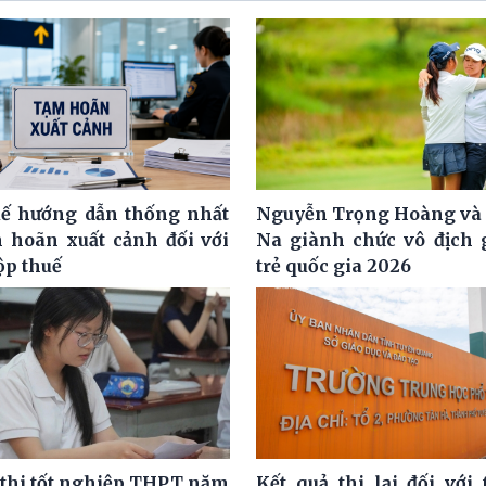
ế hướng dẫn thống nhất
Nguyễn Trọng Hoàng và
m hoãn xuất cảnh đối với
Na giành chức vô địch g
ộp thuế
trẻ quốc gia 2026
 thi tốt nghiệp THPT năm
Kết quả thi lại đối với 