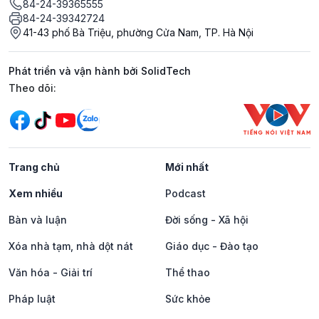
84-24-39365555
84-24-39342724
41-43 phố Bà Triệu, phường Cửa Nam, TP. Hà Nội
Phát triển và vận hành bởi SolidTech
Mạng xã hội
Theo dõi:
Trang chủ
Mới nhất
Xem nhiều
Podcast
Bàn và luận
Đời sống - Xã hội
Xóa nhà tạm, nhà dột nát
Giáo dục - Đào tạo
Văn hóa - Giải trí
Thể thao
Pháp luật
Sức khỏe