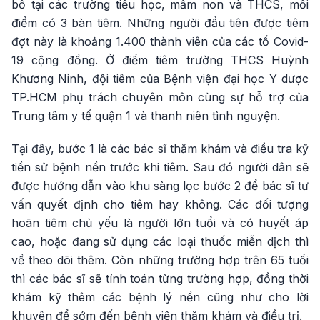
bổ tại các trường tiểu học, mầm non và THCS, mỗi
điểm có 3 bàn tiêm. Những người đầu tiên được tiêm
đợt này là khoảng 1.400 thành viên của các tổ Covid-
19 cộng đồng. Ở điểm tiêm trường THCS Huỳnh
Khương Ninh, đội tiêm của Bệnh viện đại học Y dược
TP.HCM phụ trách chuyên môn cùng sự hỗ trợ của
Trung tâm y tế quận 1 và thanh niên tình nguyện.
Tại đây, bước 1 là các bác sĩ thăm khám và điều tra kỹ
tiền sử bệnh nền trước khi tiêm. Sau đó người dân sẽ
được hướng dẫn vào khu sàng lọc bước 2 để bác sĩ tư
vấn quyết định cho tiêm hay không. Các đối tượng
hoãn tiêm chủ yếu là người lớn tuổi và có huyết áp
cao, hoặc đang sử dụng các loại thuốc miễn dịch thì
về theo dõi thêm. Còn những trường hợp trên 65 tuổi
thì các bác sĩ sẽ tính toán từng trường hợp, đồng thời
khám kỹ thêm các bệnh lý nền cũng như cho lời
khuyên để sớm đến bệnh viện thăm khám và điều trị.