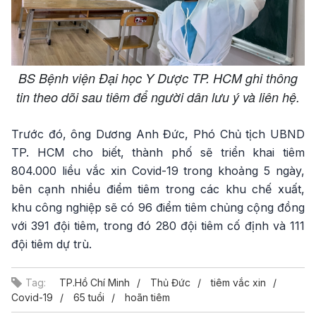
BS Bệnh viện Đại học Y Dược TP. HCM ghi thông
tin theo dõi sau tiêm để người dân lưu ý và liên hệ.
Trước đó, ông Dương Anh Đức, Phó Chủ tịch UBND
TP. HCM cho biết, thành phố sẽ triển khai tiêm
804.000 liều vắc xin Covid-19 trong khoảng 5 ngày,
bên cạnh nhiều điểm tiêm trong các khu chế xuất,
khu công nghiệp sẽ có 96 điểm tiêm chủng cộng đồng
với 391 đội tiêm, trong đó 280 đội tiêm cố định và 111
đội tiêm dự trù.
Tag:
TP.Hồ Chí Minh
Thủ Đức
tiêm vắc xin
Covid-19
65 tuổi
hoãn tiêm