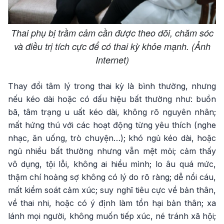
Thai phụ bị trầm cảm cần được theo dõi, chăm sóc
và điều trị tích cực để có thai kỳ khỏe mạnh. (Ảnh
Internet)
Thay đổi tâm lý trong thai kỳ là bình thường, nhưng
nếu kéo dài hoặc có dấu hiệu bất thường như: buồn
bã, tâm trạng u uất kéo dài, không rõ nguyên nhân;
mất hứng thú với các hoạt động từng yêu thích (nghe
nhạc, ăn uống, trò chuyện…); khó ngủ kéo dài, hoặc
ngủ nhiều bất thường nhưng vẫn mệt mỏi; cảm thấy
vô dụng, tội lỗi, không ai hiểu mình; lo âu quá mức,
thậm chí hoảng sợ không có lý do rõ ràng; dễ nổi cáu,
mất kiểm soát cảm xúc; suy nghĩ tiêu cực về bản thân,
về thai nhi, hoặc có ý định làm tổn hại bản thân; xa
lánh mọi người, không muốn tiếp xúc, né tránh xã hội;