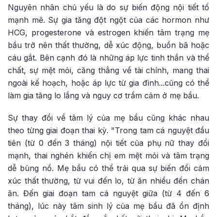
Nguyên nhân chủ yếu là do sự biến động nội tiết tố
mạnh mẽ. Sự gia tăng đột ngột của các hormon như
HCG, progesterone và estrogen khiến tâm trạng mẹ
bầu trở nên thất thường, dễ xúc động, buồn bã hoặc
cáu gắt. Bên cạnh đó là những áp lực tinh thần và thể
chất, sự mệt mỏi, căng thẳng về tài chính, mang thai
ngoài kế hoạch, hoặc áp lực từ gia đình...cũng có thể
làm gia tăng lo lắng và nguy cơ trầm cảm ở mẹ bầu.
Sự thay đổi về tâm lý của mẹ bầu cũng khác nhau
theo từng giai đoạn thai kỳ. "Trong tam cá nguyệt đầu
tiên (từ 0 đến 3 tháng) nội tiết của phụ nữ thay đổi
mạnh, thai nghén khiến chị em mệt mỏi và tâm trạng
dễ bùng nổ. Mẹ bầu có thể trải qua sự biến đổi cảm
xúc thất thường, từ vui đến lo, từ ăn nhiều đến chán
ăn. Đến giai đoạn tam cá nguyệt giữa (từ 4 đến 6
tháng), lúc này tâm sinh lý của mẹ bầu đã ổn định