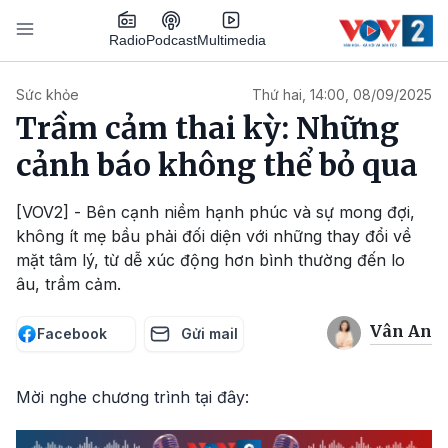
Nhảy đến nội dung
Podcast
Radio
Multimedia
Main navigation
Sức khỏe
Thứ hai, 14:00, 08/09/2025
Trầm cảm thai kỳ: Những
cảnh báo không thể bỏ qua
[VOV2] - Bên cạnh niềm hạnh phúc và sự mong đợi,
không ít mẹ bầu phải đối diện với những thay đổi về
mặt tâm lý, từ dễ xúc động hơn bình thường đến lo
âu, trầm cảm.
Vân An
Facebook
Gửi mail
Mời nghe chương trình tại đây: