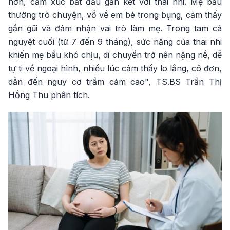
hơn, cảm xúc bắt đầu gắn kết với thai nhi. Mẹ bầu
thường trò chuyện, vỗ về em bé trong bụng, cảm thấy
gần gũi và đảm nhận vai trò làm mẹ. Trong tam cá
nguyệt cuối (từ 7 đến 9 tháng), sức nặng của thai nhi
khiến mẹ bầu khó chịu, di chuyển trở nên nặng nề, dễ
tự ti về ngoại hình, nhiều lúc cảm thấy lo lắng, cô đơn,
dẫn đến nguy cơ trầm cảm cao", TS.BS Trần Thị
Hồng Thu phân tích.