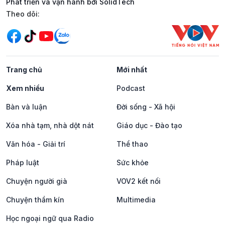
Phát triển và vận hành bởi SolidTech
Mạng xã hội
Theo dõi:
Trang chủ
Mới nhất
Xem nhiều
Podcast
Bàn và luận
Đời sống - Xã hội
Xóa nhà tạm, nhà dột nát
Giáo dục - Đào tạo
Văn hóa - Giải trí
Thể thao
Pháp luật
Sức khỏe
Chuyện người già
VOV2 kết nối
Chuyện thầm kín
Multimedia
Học ngoại ngữ qua Radio