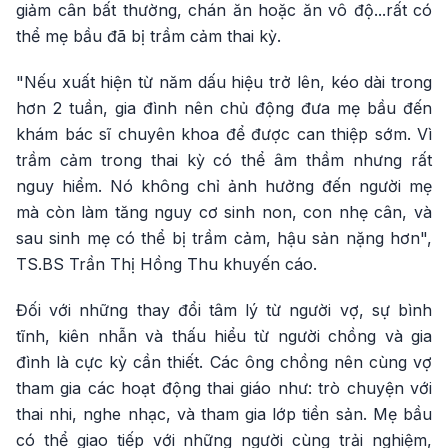
giảm cân bất thường, chán ăn hoặc ăn vô độ...rất có
thể mẹ bầu đã bị trầm cảm thai kỳ.
"Nếu xuất hiện từ năm dấu hiệu trở lên, kéo dài trong
hơn 2 tuần, gia đình nên chủ động đưa mẹ bầu đến
khám bác sĩ chuyên khoa để được can thiệp sớm. Vì
trầm cảm trong thai kỳ có thể âm thầm nhưng rất
nguy hiểm. Nó không chỉ ảnh hưởng đến người mẹ
mà còn làm tăng nguy cơ sinh non, con nhẹ cân, và
sau sinh mẹ có thể bị trầm cảm, hậu sản nặng hơn",
TS.BS Trần Thị Hồng Thu khuyến cáo.
Đối với những thay đổi tâm lý từ người vợ, sự bình
tĩnh, kiên nhẫn và thấu hiểu từ người chồng và gia
đình là cực kỳ cần thiết. Các ông chồng nên cùng vợ
tham gia các hoạt động thai giáo như: trò chuyện với
thai nhi, nghe nhạc, và tham gia lớp tiền sản. Mẹ bầu
có thể giao tiếp với những người cùng trải nghiệm,