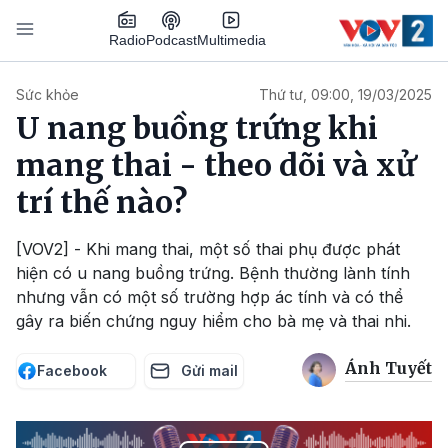
Nhảy đến nội dung
Podcast
Radio
Multimedia
Main navigation
Sức khỏe
Thứ tư, 09:00, 19/03/2025
U nang buồng trứng khi
mang thai - theo dõi và xử
trí thế nào?
[VOV2] - Khi mang thai, một số thai phụ được phát
hiện có u nang buồng trứng. Bệnh thường lành tính
nhưng vẫn có một số trường hợp ác tính và có thể
gây ra biến chứng nguy hiểm cho bà mẹ và thai nhi.
Ánh Tuyết
Facebook
Gửi mail