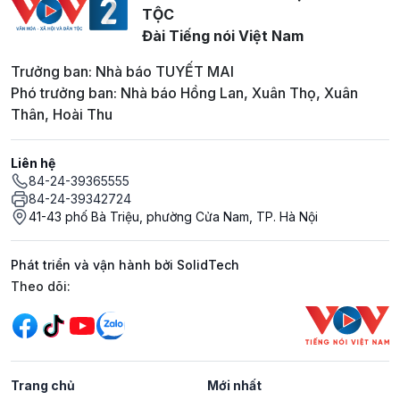
TỘC
Đài Tiếng nói Việt Nam
Trưởng ban: Nhà báo TUYẾT MAI
Phó trưởng ban: Nhà báo Hồng Lan, Xuân Thọ, Xuân
Thân, Hoài Thu
Liên hệ
84-24-39365555
84-24-39342724
41-43 phố Bà Triệu, phường Cửa Nam, TP. Hà Nội
Phát triển và vận hành bởi SolidTech
Mạng xã hội
Theo dõi:
Trang chủ
Mới nhất