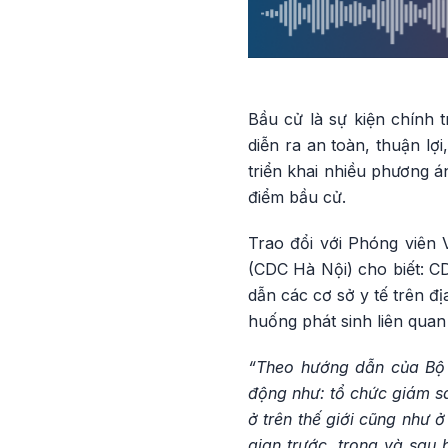
Bầu cử là sự kiện chính t
diễn ra an toàn, thuận lợ
triển khai nhiều phương 
điểm bầu cử.
Trao đổi với Phóng viên
(CDC Hà Nội) cho biết: CD
dẫn các cơ sở y tế trên đ
huống phát sinh liên qua
“Theo hướng dẫn của Bộ 
động như: tổ chức giám sát
ở trên thế giới cũng như 
gian trước, trong và sau 