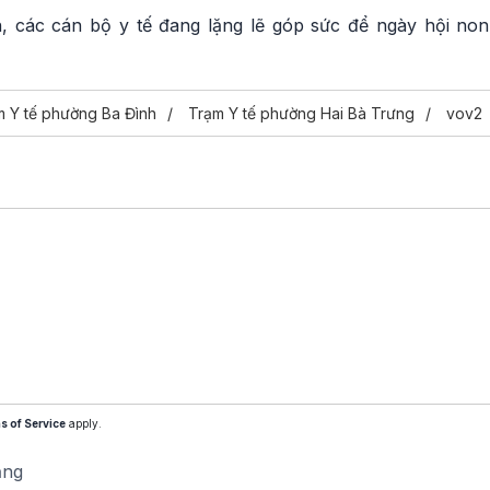
, các cán bộ y tế đang lặng lẽ góp sức để ngày hội no
m Y tế phường Ba Đình
Trạm Y tế phường Hai Bà Trưng
vov2
s of Service
apply.
ăng