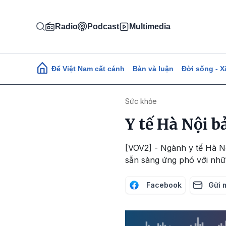
Nhảy đến nội dung
Radio
Podcast
Multimedia
Main navigation
Để Việt Nam cất cánh
Bàn và luận
Đời sống - X
Sức khỏe
Y tế Hà Nội b
[VOV2] - Ngành y tế Hà Nộ
sẵn sàng ứng phó với nhữ
Facebook
Gửi 