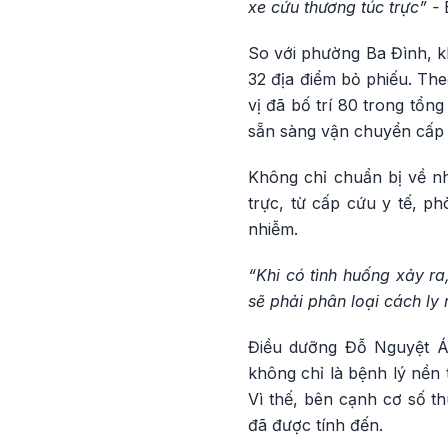
xe cứu thương túc trực” -
So với phường Ba Đình, k
32 địa điểm bỏ phiếu. T
vị đã bố trí 80 trong tổn
sẵn sàng vận chuyển cấp c
Không chỉ chuẩn bị về n
trực, từ cấp cứu y tế, p
nhiễm.
“Khi có tình huống xảy ra
sẽ phải phân loại cách ly 
Điều dưỡng Đỗ Nguyệt Án
không chỉ là bệnh lý nền 
Vì thế, bên cạnh cơ số t
đã được tính đến.