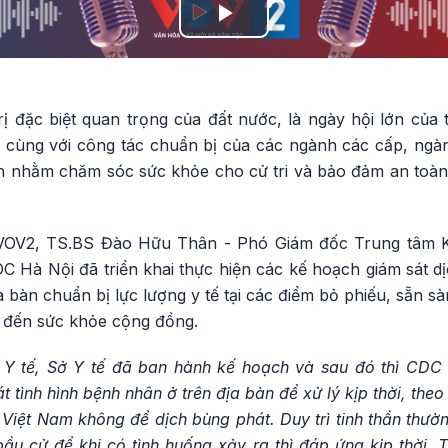
Play
Video
rị đặc biệt quan trọng của đất nước, là ngày hội lớn của
i, cùng với công tác chuẩn bị của các ngành các cấp, ngà
án nhằm chăm sóc sức khỏe cho cử tri và bảo đảm an toàn
 VOV2, TS.BS Đào Hữu Thân - Phó Giám đốc Trung tâm K
C Hà Nội đã triển khai thực hiện các kế hoạch giám sát d
ịa bàn chuẩn bị lực lượng y tế tại các điểm bỏ phiếu, sẵn s
n đến sức khỏe cộng đồng.
Y tế, Sở Y tế đã ban hành kế hoạch và sau đó thì CDC H
 tình hình bệnh nhân ở trên địa bàn để xử lý kịp thời, theo 
ở Việt Nam không để dịch bùng phát. Duy trì tinh thần thườn
bầu cử để khi có tình huống xảy ra thì đáp ứng kịp thời.