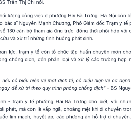
BS Trần Thị Chi nói.
hối lượng công việc ở phường Hai Bà Trưng, Hà Nội còn lớ
heo bác sĩ Nguyễn Mạnh Chương, Phó Giám đốc Trạm y tế 
g số 130 cán bộ tham gia ứng trực, đồng thời phối hợp với 
ứu và xử trí những tình huống phát sinh.
hân lực, trạm y tế còn tổ chức tập huấn chuyên môn cho
hòng chống dịch, đến phân loại và xử lý các trường hợp
, nếu có biểu hiện về mặt dịch tễ, có biểu hiện về ca bệnh 
ngay để xử trí theo quy trình phòng chống dịch”
- BS Nguy
h - trạm y tế phường Hai Bà Trưng cho biết, với nhữn
tái phát, mà còn là vấp ngã, choáng mệt khi di chuyển tr
huốc tim mạch, huyết áp, các phương án hỗ trợ di chuyển