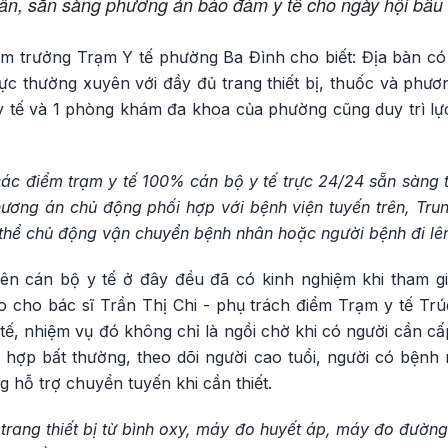
ân, sẵn sàng phương án bảo đảm y tế cho ngày hội bầu
m trưởng Trạm Y tế phường Ba Đình cho biết: Địa bàn có
rực thường xuyên với đầy đủ trang thiết bị, thuốc và phươn
 y tế và 1 phòng khám đa khoa của phường cũng duy trì lự
các điểm trạm y tế 100% cán bộ y tế trực 24/24 sẵn sàng 
hương án chủ động phối hợp với bệnh viện tuyến trên, Tru
 thể chủ động vận chuyển bệnh nhân hoặc người bệnh đi lên 
ên cán bộ y tế ở đây đều đã có kinh nghiệm khi tham gi
 cho bác sĩ Trần Thị Chi - phụ trách điểm Trạm y tế Trúc
ế, nhiệm vụ đó không chỉ là ngồi chờ khi có người cần cấ
 hợp bất thường, theo dõi người cao tuổi, người có bệnh
g hỗ trợ chuyển tuyến khi cần thiết.
trang thiết bị từ bình oxy, máy đo huyết áp, máy đo đườn