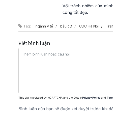
Với trách nhiệm của mình
công tốt đẹp.
Tag:
ngành y tế
bầu cử
CDC Hà Nội
Trạ
Viết bình luận
This site is protected by reCAPTCHA and the Google
Privacy Policy
and
Term
Bình luận của bạn sẽ được xét duyệt trước khi đ