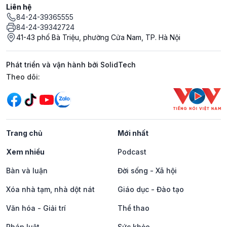
Liên hệ
84-24-39365555
84-24-39342724
41-43 phố Bà Triệu, phường Cửa Nam, TP. Hà Nội
Phát triển và vận hành bởi SolidTech
Mạng xã hội
Theo dõi:
Trang chủ
Mới nhất
Xem nhiều
Podcast
Bàn và luận
Đời sống - Xã hội
Xóa nhà tạm, nhà dột nát
Giáo dục - Đào tạo
Văn hóa - Giải trí
Thể thao
Pháp luật
Sức khỏe