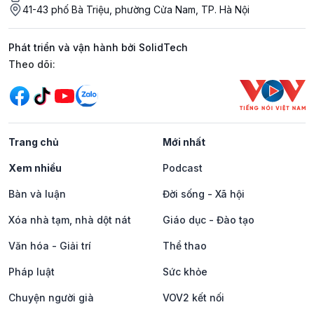
41-43 phố Bà Triệu, phường Cửa Nam, TP. Hà Nội
Phát triển và vận hành bởi SolidTech
Mạng xã hội
Theo dõi:
Trang chủ
Mới nhất
Xem nhiều
Podcast
Bàn và luận
Đời sống - Xã hội
Xóa nhà tạm, nhà dột nát
Giáo dục - Đào tạo
Văn hóa - Giải trí
Thể thao
Pháp luật
Sức khỏe
Chuyện người già
VOV2 kết nối