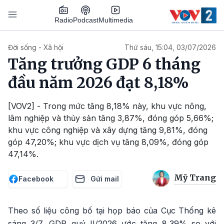
Nhảy đến nội dung
Podcast
Radio
Multimedia
Main navigation
Đời sống - Xã hội
Thứ sáu, 15:04, 03/07/2026
Tăng trưởng GDP 6 tháng
đầu năm 2026 đạt 8,18%
[VOV2] - Trong mức tăng 8,18% này, khu vực nông,
lâm nghiệp và thủy sản tăng 3,87%, đóng góp 5,66%;
khu vực công nghiệp và xây dựng tăng 9,81%, đóng
góp 47,20%; khu vực dịch vụ tăng 8,09%, đóng góp
47,14%.
Mỹ Trang
Facebook
Gửi mail
Theo số liệu công bố tại họp báo của Cục Thống kê
sáng 3/7, GDP quý II/2026 ước tăng 8,39% so với