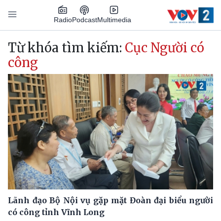
Nhảy đến nội dung
Podcast
Radio
Multimedia
Main navigation
Từ khóa tìm kiếm:
Cục Người có
công
Lãnh đạo Bộ Nội vụ gặp mặt Đoàn đại biểu người
có công tỉnh Vĩnh Long