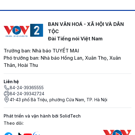
BAN VĂN HOÁ - XÃ HỘI VÀ DÂN
TỘC
Đài Tiếng nói Việt Nam
Trưởng ban: Nhà báo TUYẾT MAI
Phó trưởng ban: Nhà báo Hồng Lan, Xuân Thọ, Xuân
Thân, Hoài Thu
Liên hệ
84-24-39365555
84-24-39342724
41-43 phố Bà Triệu, phường Cửa Nam, TP. Hà Nội
Phát triển và vận hành bởi SolidTech
Mạng xã hội
Theo dõi: