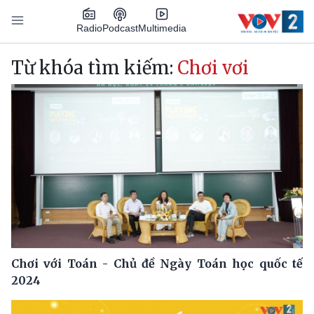
Nhảy đến nội dung
Podcast
Radio
Multimedia
Main navigation
Từ khóa tìm kiếm:
Chơi vơi
Chơi với Toán - Chủ đề Ngày Toán học quốc tế
2024