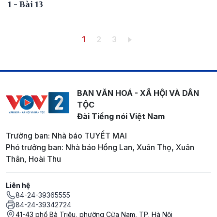
1 - Bài 13
Pagination
Trang hiện thời
Trang
Trang
1
2
3
BAN VĂN HOÁ - XÃ HỘI VÀ DÂN
TỘC
Đài Tiếng nói Việt Nam
Trưởng ban: Nhà báo TUYẾT MAI
Phó trưởng ban: Nhà báo Hồng Lan, Xuân Thọ, Xuân
Thân, Hoài Thu
Liên hệ
84-24-39365555
84-24-39342724
41-43 phố Bà Triệu, phường Cửa Nam, TP. Hà Nội