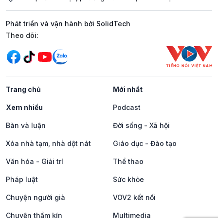
Phát triển và vận hành bởi SolidTech
Mạng xã hội
Theo dõi:
Trang chủ
Mới nhất
Xem nhiều
Podcast
Bàn và luận
Đời sống - Xã hội
Xóa nhà tạm, nhà dột nát
Giáo dục - Đào tạo
Văn hóa - Giải trí
Thể thao
Pháp luật
Sức khỏe
Chuyện người già
VOV2 kết nối
Chuyện thầm kín
Multimedia