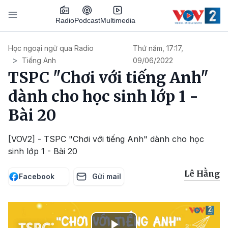
Nhảy đến nội dung
Podcast
Radio
Multimedia
Main navigation
Học ngoại ngữ qua Radio
Thứ năm, 17:17,
Tiếng Anh
09/06/2022
TSPC "Chơi với tiếng Anh"
dành cho học sinh lớp 1 -
Bài 20
[VOV2] - TSPC "Chơi với tiếng Anh" dành cho học
sinh lớp 1 - Bài 20
Lê Hằng
Facebook
Gửi mail