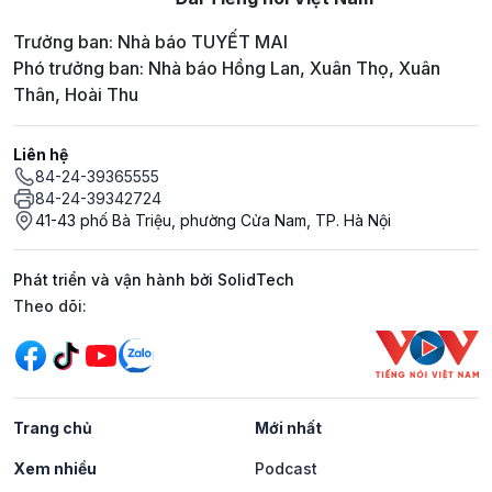
Trưởng ban: Nhà báo TUYẾT MAI
Phó trưởng ban: Nhà báo Hồng Lan, Xuân Thọ, Xuân
Thân, Hoài Thu
Liên hệ
84-24-39365555
84-24-39342724
41-43 phố Bà Triệu, phường Cửa Nam, TP. Hà Nội
Phát triển và vận hành bởi SolidTech
Mạng xã hội
Theo dõi:
Trang chủ
Mới nhất
Xem nhiều
Podcast