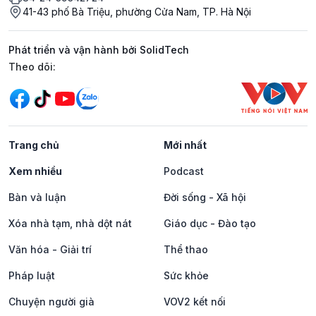
41-43 phố Bà Triệu, phường Cửa Nam, TP. Hà Nội
Phát triển và vận hành bởi SolidTech
Mạng xã hội
Theo dõi:
Trang chủ
Mới nhất
Xem nhiều
Podcast
Bàn và luận
Đời sống - Xã hội
Xóa nhà tạm, nhà dột nát
Giáo dục - Đào tạo
Văn hóa - Giải trí
Thể thao
Pháp luật
Sức khỏe
Chuyện người già
VOV2 kết nối