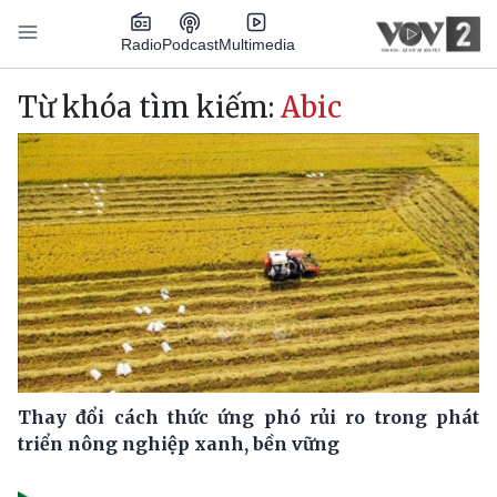
Nhảy đến nội dung
Podcast
Radio
Multimedia
Main navigation
Từ khóa tìm kiếm:
Abic
Thay đổi cách thức ứng phó rủi ro trong phát
triển nông nghiệp xanh, bền vững