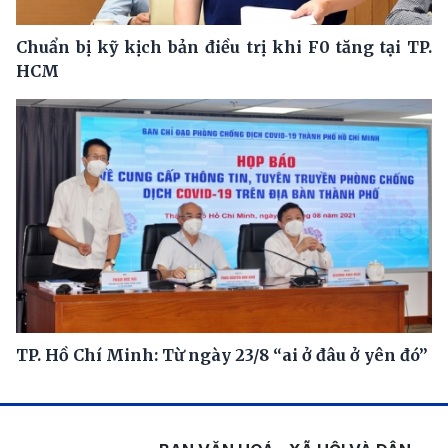
Chuẩn bị kỹ kịch bản điều trị khi F0 tăng tại TP.
HCM
TP. Hồ Chí Minh: Từ ngày 23/8 “ai ở đâu ở yên đó”