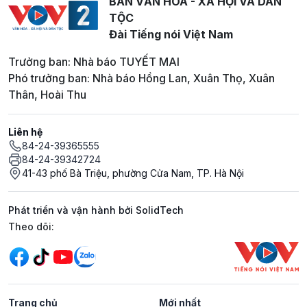
BAN VĂN HOÁ - XÃ HỘI VÀ DÂN
TỘC
Đài Tiếng nói Việt Nam
Trưởng ban: Nhà báo TUYẾT MAI
Phó trưởng ban: Nhà báo Hồng Lan, Xuân Thọ, Xuân
Thân, Hoài Thu
Liên hệ
84-24-39365555
84-24-39342724
41-43 phố Bà Triệu, phường Cửa Nam, TP. Hà Nội
Phát triển và vận hành bởi SolidTech
Mạng xã hội
Theo dõi:
Trang chủ
Mới nhất